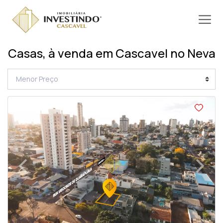
Casas, à venda em Cascavel no Neva
<
<
<
<
‹
›
Previous
Next