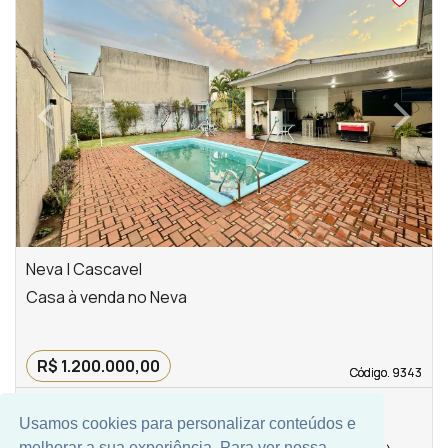
‹
›
Previous
Next
Neva | Cascavel
Casa à venda no Neva
R$ 1.200.000,00
Código. 9343
Código. 9343
Usamos cookies para personalizar conteúdos e
3
311,85 m²
3
melhorar a sua experiência. Para ver nossa