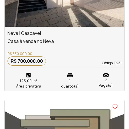
Neva | Cascavel
Casa à venda no Neva
R$ 830.000,00
R$ 780.000,00
Código. 11251
Código. 11251
2
125,00 m²
1
Vaga(s)
Área privativa
quarto(s)
<
<
<
<