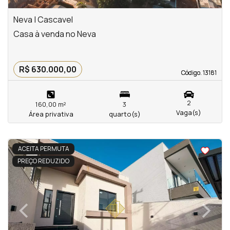
Neva | Cascavel
Casa à venda no Neva
R$ 630.000,00
Código. 13181
Código. 13181
2
160,00 m²
3
Vaga(s)
Área privativa
quarto(s)
<
<
<
<
ACEITA PERMUTA
PREÇO REDUZIDO
‹
›
Previous
Next