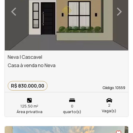
‹
›
Previous
Next
Neva | Cascavel
Casa à venda no Neva
R$ 830.000,00
Código. 10559
Código. 10559
2
125,50 m²
0
Vaga(s)
Área privativa
quarto(s)
<
<
<
<