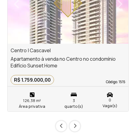
‹
›
Previous
Next
Centro | Cascavel
C
Apartamento à venda no Centro no condomínio
A
Edifício Sunset Home
E
R$ 1.759.000,00
Código. 1515
Código. 1515
0
126,38 m²
3
Vaga(s)
Área privativa
quarto(s)
‹
›