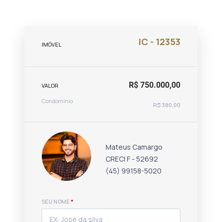
IC - 12353
IMÓVEL
R$ 750.000,00
VALOR
Condomínio
R$ 380,00
Mateus Camargo
CRECI F - 52692
(45) 99158-5020
SEU NOME
*