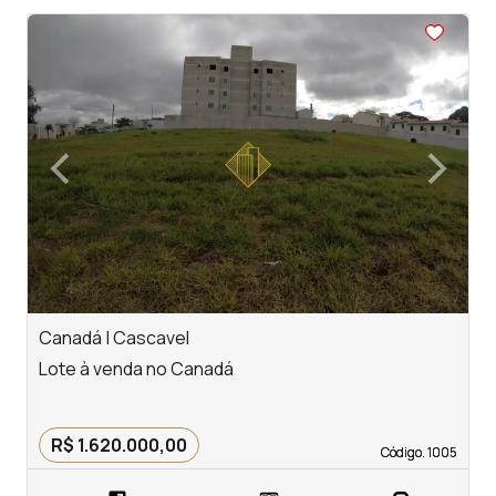
<
<
<
<
<
‹
›
Previous
Next
Canadá | Cascavel
R
Lote à venda no Canadá
L
R
R$ 1.620.000,00
Código. 1005
Código. 1005