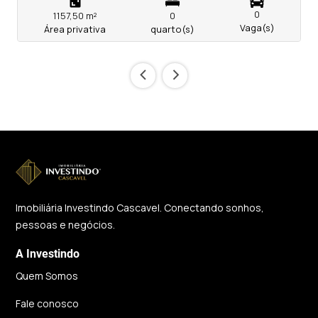
0
1157,50 m²
0
Vaga(s)
Área privativa
quarto(s)
‹
›
Imobiliária Investindo Cascavel. Conectando sonhos,
pessoas e negócios.
A Investindo
Quem Somos
Fale conosco