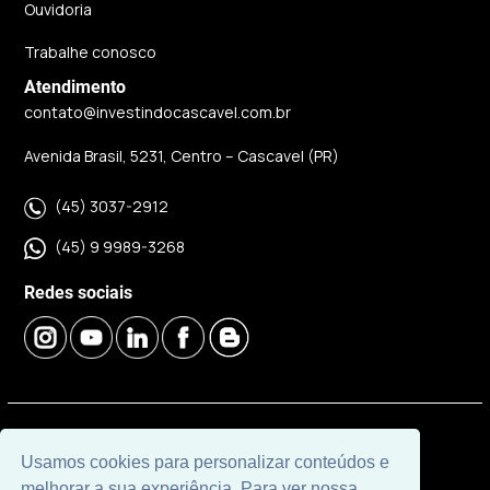
Ouvidoria
Trabalhe conosco
Atendimento
contato@investindocascavel.com.br
Avenida Brasil, 5231, Centro – Cascavel (PR)
(45) 3037-2912
(45) 9 9989-3268
Redes sociais
© 2026 | Imobiliária Investindo Cascavel | CRECI J06120 |
Usamos cookies para personalizar conteúdos e
Desenvolvido por
Universal Software.
melhorar a sua experiência. Para ver nossa