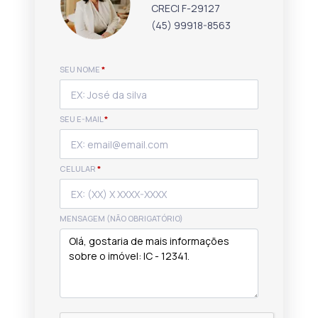
CRECI F-29127
(45) 99918-8563
SEU NOME
*
SEU E-MAIL
*
CELULAR
*
MENSAGEM (NÃO OBRIGATÓRIO)