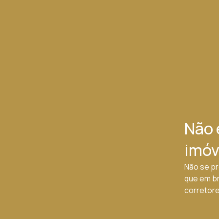
Não 
imóv
Não se pr
que em b
corretores