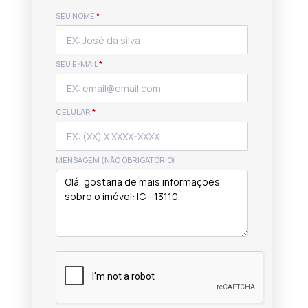
SEU NOME
*
SEU E-MAIL
*
CELULAR
*
MENSAGEM (NÃO OBRIGATÓRIO)