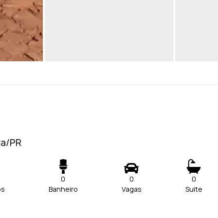
ra/PR
0
0
0
os
Banheiro
Vagas
Suite