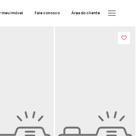
r meu imóvel
Fale conosco
Área do cliente