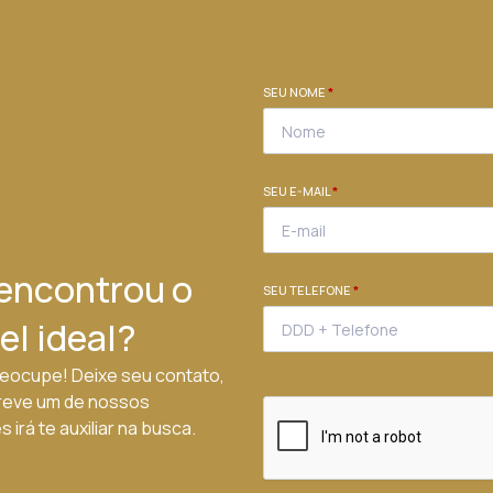
SEU NOME
*
SEU E-MAIL
*
encontrou o
SEU TELEFONE
*
el ideal?
eocupe! Deixe seu contato,
reve um de nossos
 irá te auxiliar na busca.