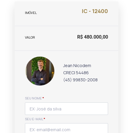
IC - 12400
IMÓVEL
R$ 480.000,00
VALOR
Jean Nicodem
CRECI 54486
(45) 99830-2008
SEU NOME
*
SEU E-MAIL
*