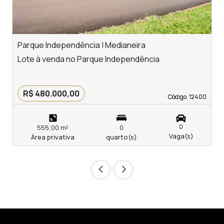
Parque Independência | Medianeira
S
Lote à venda no Parque Independência
T
R$ 480.000,00
Código. 12400
Código. 12400
0
555,00 m²
0
Vaga(s)
Área privativa
quarto(s)
‹
›