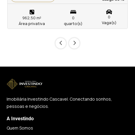
0
962,50 m²
0
Vaga(s)
Área privativa
quarto(s)
‹
›
Imobiliária Investindo Cascavel. Conectando sonhos,
pessoas e negócios.
A Investindo
Quem Somos