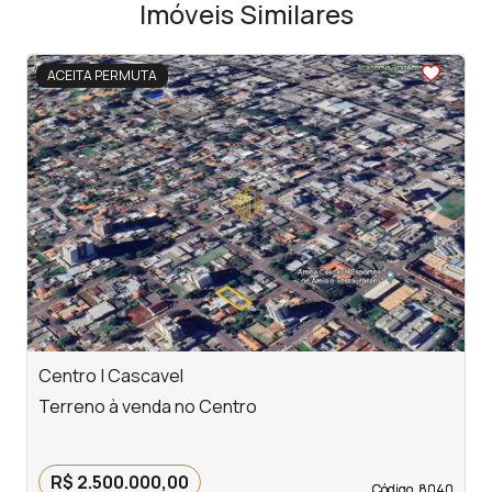
Imóveis Similares
<
ACEITA PERMUTA
‹
›
Previous
Next
Centro | Cascavel
P
Terreno à venda no Centro
T
R$ 2.500.000,00
Código. 8040
Código. 8040