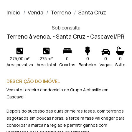
Início
Venda
Terreno
Santa Cruz
Sob consulta
Terreno à venda, - Santa Cruz - Cascavel/PR
275,00 m²
275 m²
0
0
0
0
Área privativa
Área total
Quartos
Banheiro
Vagas
Suite
DESCRIÇÃO DO IMÓVEL
Vem aí o terceiro condomínio do Grupo Alphaville em
Cascavel!
Depois do sucesso das duas primeiras fases, com terrenos
esgotados em poucas horas, a terceira fase vai chegar para
consolidar a marca na região e permitir ganhos com