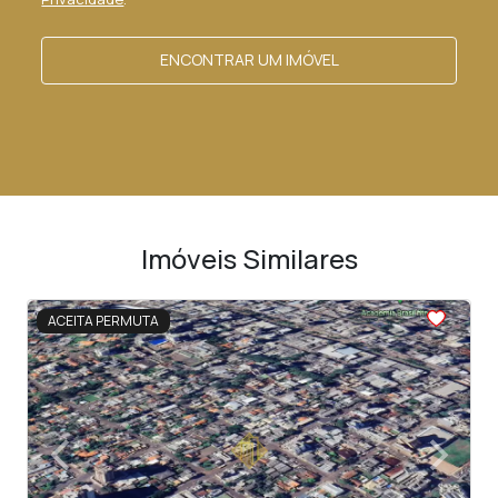
ENCONTRAR UM IMÓVEL
Imóveis Similares
<
ACEITA PERMUTA
‹
›
Previous
Next