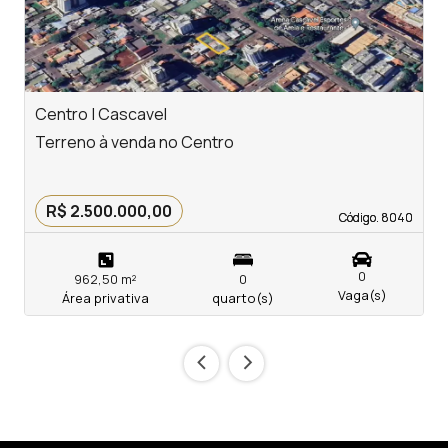
Centro | Cascavel
P
Terreno à venda no Centro
T
R$ 2.500.000,00
Código. 8040
Código. 8040
0
962,50 m²
0
Vaga(s)
Área privativa
quarto(s)
‹
›