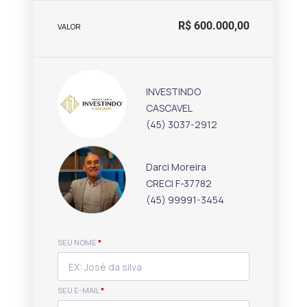
R$ 600.000,00
VALOR
INVESTINDO
CASCAVEL
(45) 3037-2912
Darci Moreira
CRECI F-37782
(45) 99991-3454
SEU NOME
*
SEU E-MAIL
*