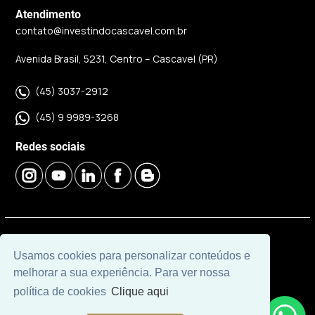
Atendimento
contato@investindocascavel.com.br
Avenida Brasil, 5231, Centro – Cascavel (PR)
(45) 3037-2912
(45) 9 9989-3268
Redes sociais
© 2026 | Imobiliária Investindo Cascavel | CRECI J06120 |
Usamos cookies para personalizar conteúdos e
Desenvolvido por
Universal Software.
melhorar a sua experiência. Para ver nossa
política de cookies
Clique aqui