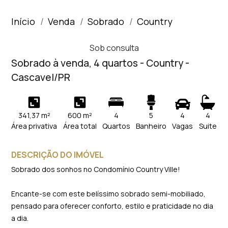
Início
Venda
Sobrado
Country
Sob consulta
Sobrado à venda, 4 quartos - Country -
Cascavel/PR
341,37 m²
600 m²
4
5
4
4
Área privativa
Área total
Quartos
Banheiro
Vagas
Suite
DESCRIÇÃO DO IMÓVEL
Sobrado dos sonhos no Condomínio Country Ville!
Encante-se com este belíssimo sobrado semi-mobiliado,
pensado para oferecer conforto, estilo e praticidade no dia
a dia.