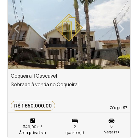
‹
›
Previous
Next
Coqueiral | Cascavel
C
Sobrado à venda no Coqueiral
S
R$ 1.850.000,00
Código. 97
Código. 97
6
349,00 m²
2
Vaga(s)
Área privativa
quarto(s)