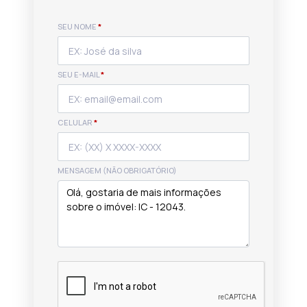
SEU NOME
*
SEU E-MAIL
*
CELULAR
*
MENSAGEM (NÃO OBRIGATÓRIO)