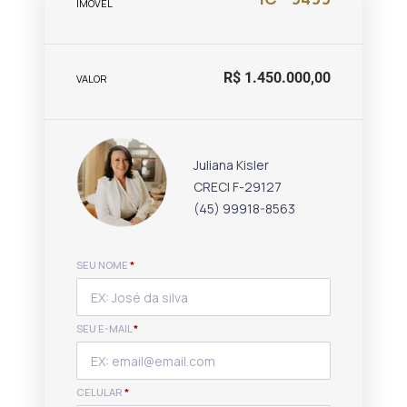
IMÓVEL
R$ 1.450.000,00
VALOR
Juliana Kisler
CRECI F-29127
(45) 99918-8563
SEU NOME
*
SEU E-MAIL
*
CELULAR
*