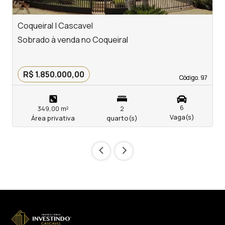
Coqueiral | Cascavel
C
Sobrado à venda no Coqueiral
S
R$ 1.850.000,00
Código. 97
Código. 97
6
349,00 m²
2
Vaga(s)
Área privativa
quarto(s)
‹
›