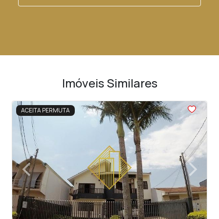
Imóveis Similares
<
<
<
<
<
ACEITA PERMUTA
‹
›
Previous
Next