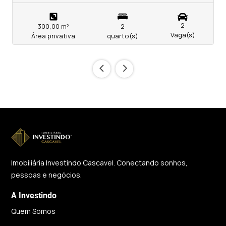
2
300,00 m²
2
Vaga(s)
Área privativa
quarto(s)
‹
›
Imobiliária Investindo Cascavel. Conectando sonhos,
pessoas e negócios.
A Investindo
Quem Somos