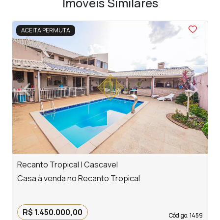
Imóveis Similares
<
<
<
<
<
ACEITA PERMUTA
‹
›
Previous
Next
Recanto Tropical | Cascavel
P
Casa à venda no Recanto Tropical
P
R$ 1.450.000,00
Código. 1459
Código. 1459