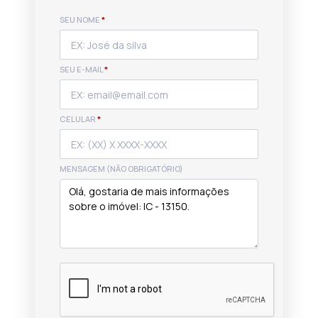
SEU NOME
*
SEU E-MAIL
*
CELULAR
*
MENSAGEM (NÃO OBRIGATÓRIO)