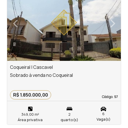
‹
›
Previous
Next
Coqueiral | Cascavel
C
Sobrado à venda no Coqueiral
S
R$ 1.850.000,00
Código. 97
Código. 97
6
349,00 m²
2
Vaga(s)
Área privativa
quarto(s)