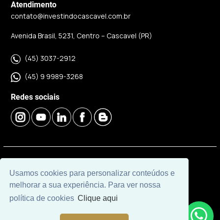
Atendimento
contato@investindocascavel.com.br
Avenida Brasil, 5231, Centro – Cascavel (PR)
(45) 3037-2912
(45) 9 9989-3268
Redes sociais
© 2026 | Imobiliária Investindo Cascavel | CRECI J06120 |
Usamos cookies para personalizar conteúdos e
Desenvolvido por
Universal Software.
melhorar a sua experiência. Para ver nossa
política de cookies
Clique aqui