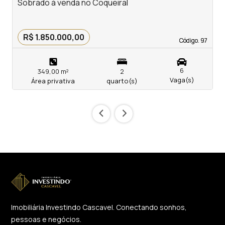
Sobrado à venda no Coqueiral
S
R$ 1.850.000,00
Código. 97
Código. 97
6
349,00 m²
2
Vaga(s)
Área privativa
quarto(s)
‹
›
Imobiliária Investindo Cascavel. Conectando sonhos,
pessoas e negócios.