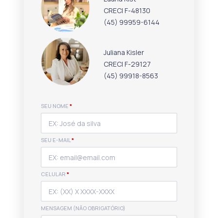
CRECI F-48130
(45) 99959-6144
Juliana Kisler
CRECI F-29127
(45) 99918-8563
SEU NOME
*
SEU E-MAIL
*
CELULAR
*
MENSAGEM (NÃO OBRIGATÓRIO)