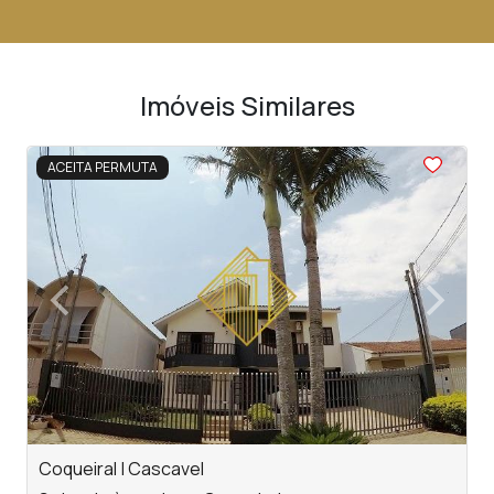
Imóveis Similares
<
<
<
<
<
ACEITA PERMUTA
‹
›
Previous
Next
Coqueiral | Cascavel
C