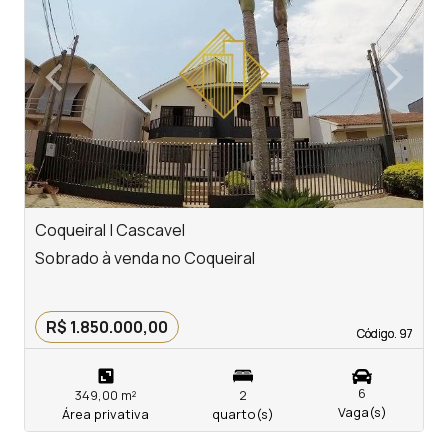
‹
›
Previous
Next
Coqueiral | Cascavel
C
Sobrado à venda no Coqueiral
S
R$ 1.850.000,00
Código. 97
Código. 97
6
349,00 m²
2
Vaga(s)
Área privativa
quarto(s)