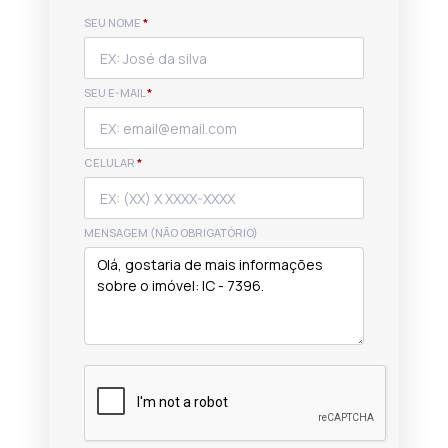
SEU NOME
*
SEU E-MAIL
*
CELULAR
*
MENSAGEM (NÃO OBRIGATÓRIO)