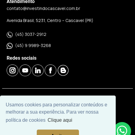
Atendimento
contato@investindocascavel.com.br
Avenida Brasil, 5231, Centro – Cascavel (PR)
(45) 3037-2912
(45) 9 9989-3268
Redes sociais
© 2026 | Imobiliária Investindo Cascavel | CRECI J06120 |
Usamos cookies para personalizar conteúdos e
Desenvolvido por
Universal Software.
melhorar a sua experiência. Para ver nossa
política de cookies
Clique aqui