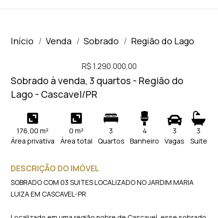
Início
Venda
Sobrado
Região do Lago
R$ 1.290.000,00
Sobrado à venda, 3 quartos - Região do
Lago - Cascavel/PR
176,00 m²
0 m²
3
4
3
3
Área privativa
Área total
Quartos
Banheiro
Vagas
Suite
DESCRIÇÃO DO IMÓVEL
SOBRADO COM 03 SUITES LOCALIZADO NO JARDIM MARIA
LUIZA EM CASCAVEL-PR
Localizado em uma região nobre de Cascavel, esse sobrado