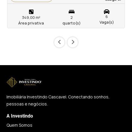
6
349,00 m²
2
Vaga(s)
Área privativa
quarto(s)
‹
›
Imobiliária Investindo Cascavel. Conectando sonhos,
pessoas e negócios.
A Investindo
Quem Somos