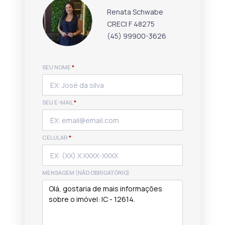
Renata Schwabe
CRECI F 48275
(45) 99900-3626
SEU NOME
*
SEU E-MAIL
*
CELULAR
*
MENSAGEM (NÃO OBRIGATÓRIO)