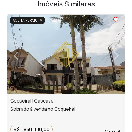
Imóveis Similares
<
<
<
<
<
ACEITA PERMUTA
‹
›
Previous
Next
Coqueiral | Cascavel
C
Sobrado à venda no Coqueiral
S
R$ 1.850.000,00
Código. 97
Código. 97