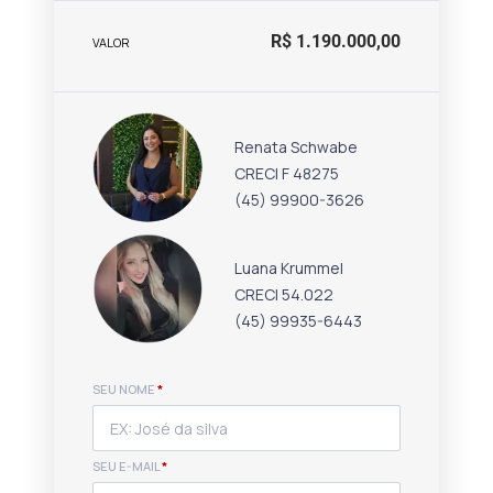
R$ 1.190.000,00
VALOR
Renata Schwabe
CRECI F 48275
(45) 99900-3626
Luana Krummel
CRECI 54.022
(45) 99935-6443
SEU NOME
*
SEU E-MAIL
*