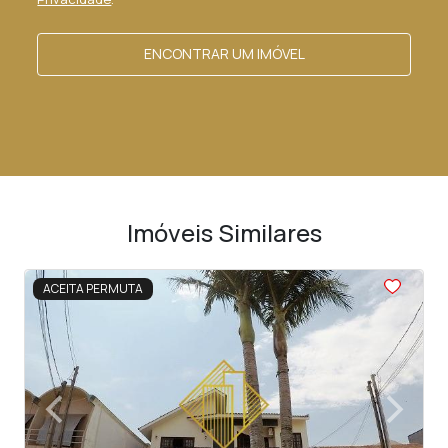
ENCONTRAR UM IMÓVEL
Imóveis Similares
<
<
<
<
<
ACEITA PERMUTA
‹
›
Previous
Next