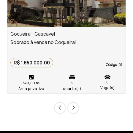
Coqueiral | Cascavel
C
Sobrado à venda no Coqueiral
S
R$ 1.850.000,00
Código. 97
Código. 97
6
349,00 m²
2
Vaga(s)
Área privativa
quarto(s)
‹
›