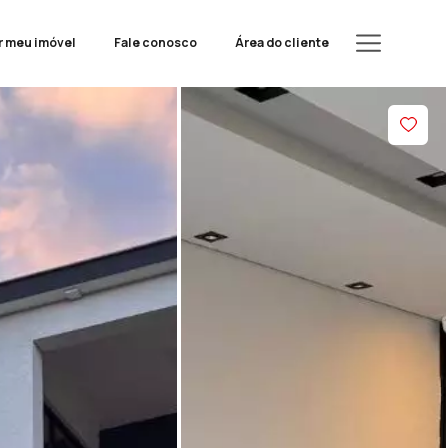
r meu imóvel
Fale conosco
Área do cliente