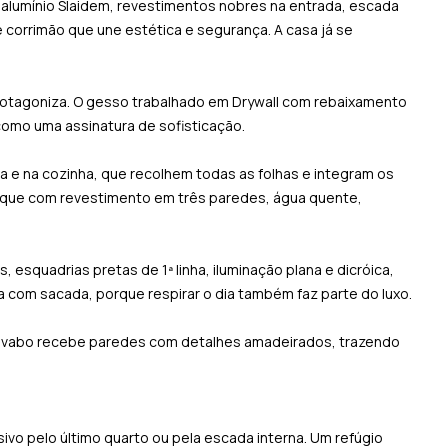
 alumínio Slaidem, revestimentos nobres na entrada, escada
 corrimão que une estética e segurança. A casa já se
protagoniza. O gesso trabalhado em Drywall com rebaixamento
como uma assinatura de sofisticação.
a e na cozinha, que recolhem todas as folhas e integram os
taque com revestimento em três paredes, água quente,
, esquadrias pretas de 1ª linha, iluminação plana e dicróica,
a com sacada, porque respirar o dia também faz parte do luxo.
lavabo recebe paredes com detalhes amadeirados, trazendo
vo pelo último quarto ou pela escada interna. Um refúgio