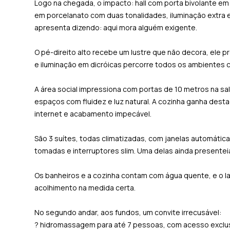
Logo na chegada, o impacto: hall com porta bivolante em
em porcelanato com duas tonalidades, iluminação extra e
apresenta dizendo: aqui mora alguém exigente.
O pé-direito alto recebe um lustre que não decora, ele 
e iluminação em dicróicas percorre todos os ambientes 
A área social impressiona com portas de 10 metros na sal
espaços com fluidez e luz natural. A cozinha ganha des
internet e acabamento impecável.
São 3 suítes, todas climatizadas, com janelas automáticas
tomadas e interruptores slim. Uma delas ainda presentei
Os banheiros e a cozinha contam com água quente, e o 
acolhimento na medida certa.
No segundo andar, aos fundos, um convite irrecusável:
? hidromassagem para até 7 pessoas, com acesso exclusi