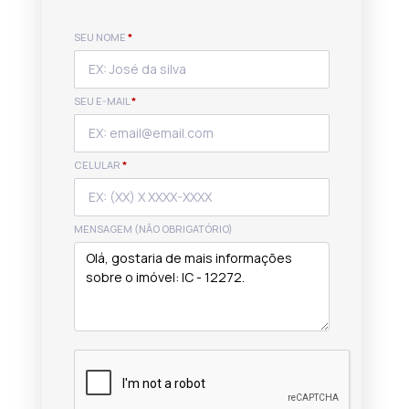
SEU NOME
*
SEU E-MAIL
*
CELULAR
*
MENSAGEM (NÃO OBRIGATÓRIO)