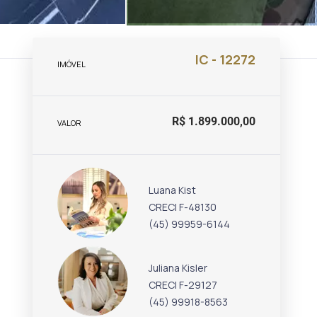
IC - 12272
IMÓVEL
R$ 1.899.000,00
VALOR
Luana Kist
CRECI F-48130
(45) 99959-6144
Juliana Kisler
CRECI F-29127
(45) 99918-8563