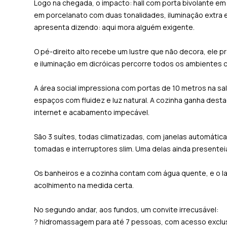
Logo na chegada, o impacto: hall com porta bivolante em
em porcelanato com duas tonalidades, iluminação extra e
apresenta dizendo: aqui mora alguém exigente.
O pé-direito alto recebe um lustre que não decora, ele 
e iluminação em dicróicas percorre todos os ambientes 
A área social impressiona com portas de 10 metros na sal
espaços com fluidez e luz natural. A cozinha ganha des
internet e acabamento impecável.
São 3 suítes, todas climatizadas, com janelas automáticas
tomadas e interruptores slim. Uma delas ainda presentei
Os banheiros e a cozinha contam com água quente, e o 
acolhimento na medida certa.
No segundo andar, aos fundos, um convite irrecusável:
? hidromassagem para até 7 pessoas, com acesso exclusi