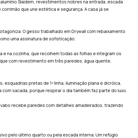
 alumínio Slaidem, revestimentos nobres na entrada, escada
 corrimão que une estética e segurança. A casa já se
protagoniza. O gesso trabalhado em Drywall com rebaixamento
como uma assinatura de sofisticação.
a e na cozinha, que recolhem todas as folhas e integram os
taque com revestimento em três paredes, água quente,
, esquadrias pretas de 1ª linha, iluminação plana e dicróica,
a com sacada, porque respirar o dia também faz parte do luxo.
lavabo recebe paredes com detalhes amadeirados, trazendo
vo pelo último quarto ou pela escada interna. Um refúgio