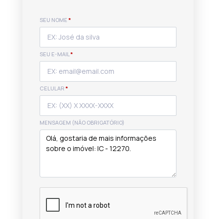
SEU NOME
*
SEU E-MAIL
*
CELULAR
*
MENSAGEM (NÃO OBRIGATÓRIO)