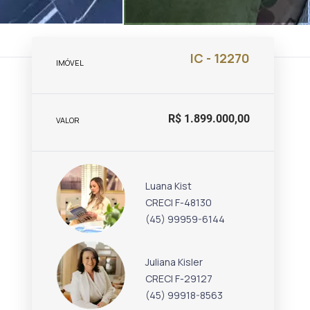
IC - 12270
IMÓVEL
R$ 1.899.000,00
VALOR
Luana Kist
CRECI F-48130
(45) 99959-6144
Juliana Kisler
CRECI F-29127
(45) 99918-8563