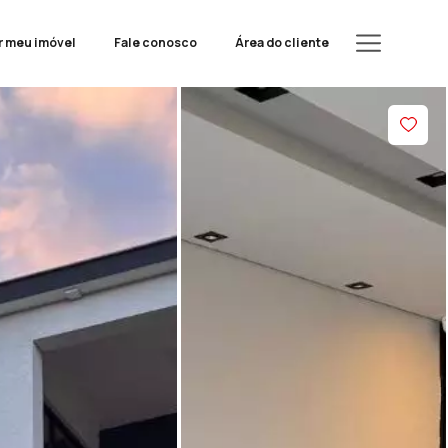
r meu imóvel
Fale conosco
Área do cliente