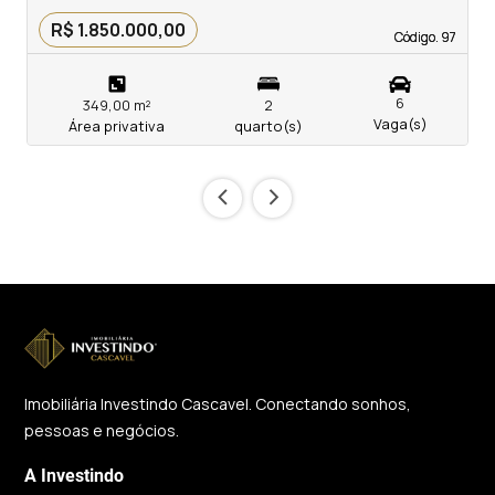
R$ 1.850.000,00
Código. 97
Código. 97
6
349,00 m²
2
Vaga(s)
Área privativa
quarto(s)
‹
›
Imobiliária Investindo Cascavel. Conectando sonhos,
pessoas e negócios.
A Investindo