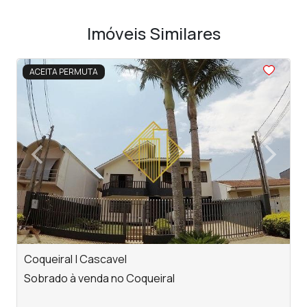
Imóveis Similares
<
<
<
<
<
ACEITA PERMUTA
‹
›
Previous
Next
Coqueiral | Cascavel
C
Sobrado à venda no Coqueiral
S