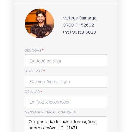
Mateus Camargo
CRECI F - 52692
(45) 99158-5020
SEU NOME
*
SEU E-MAIL
*
CELULAR
*
MENSAGEM (NÃO OBRIGATÓRIO)