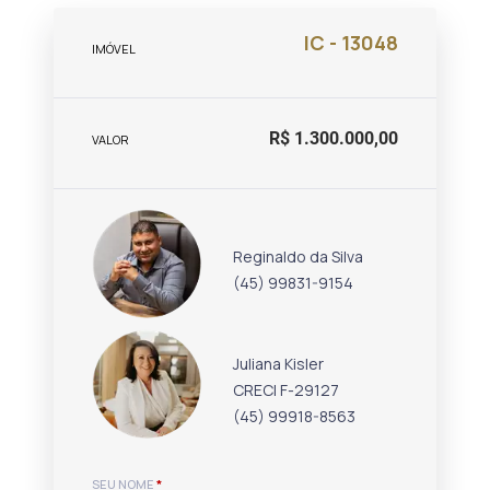
IC - 13048
IMÓVEL
R$ 1.300.000,00
VALOR
Reginaldo da Silva
(45) 99831-9154
Juliana Kisler
CRECI F-29127
(45) 99918-8563
SEU NOME
*