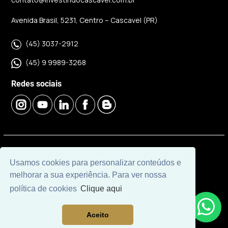
Avenida Brasil, 5231, Centro – Cascavel (PR)
(45) 3037-2912
(45) 9 9989-3268
Redes sociais
© 2026 | Imobiliária Investindo Cascavel | CRECI J06120 |
Usamos cookies para personalizar conteúdos e
Desenvolvido por
Universal Software.
melhorar a sua experiência. Para ver nossa
política de cookies
Clique aqui
Aceito