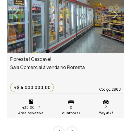
‹
›
Previous
Next
Floresta | Cascavel
C
Sala Comercial à venda no Floresta
S
R$ 4.000.000,00
Código. 2860
Código. 2860
2
430,00 m²
0
Vaga(s)
Área privativa
quarto(s)