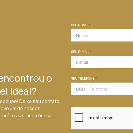
SEU NOME
*
SEU E-MAIL
*
encontrou o
SEU TELEFONE
*
el ideal?
eocupe! Deixe seu contato,
reve um de nossos
 irá te auxiliar na busca.