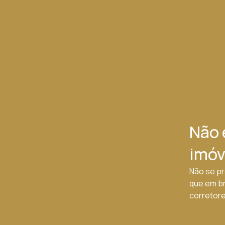
Não 
imóv
Não se pr
que em b
corretores