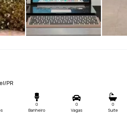
vel/PR
0
0
0
os
Banheiro
Vagas
Suite