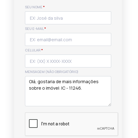
SEU NOME
*
SEU E-MAIL
*
CELULAR
*
MENSAGEM (NÃO OBRIGATÓRIO)