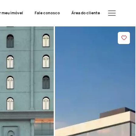
r meu imóvel
Fale conosco
Área do cliente