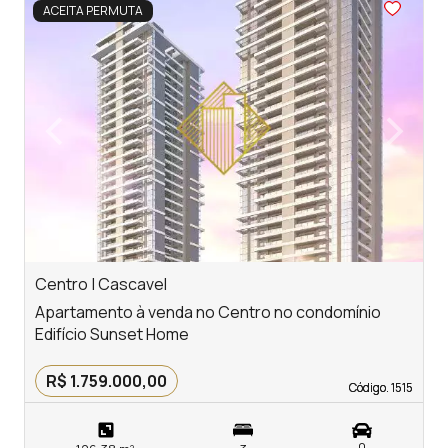
<
<
<
<
<
ACEITA PERMUTA
‹
›
Previous
Next
Centro | Cascavel
C
Apartamento à venda no Centro no condomínio
A
Edifício Sunset Home
E
R$ 1.759.000,00
Código. 1515
Código. 1515
0