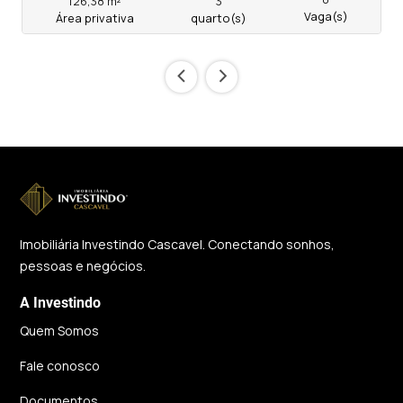
126,38 m²
3
Vaga(s)
Área privativa
quarto(s)
‹
›
Imobiliária Investindo Cascavel. Conectando sonhos,
pessoas e negócios.
A Investindo
Quem Somos
Fale conosco
Documentos