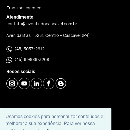
Trabalhe conosco
Atendimento
contato@investindocascavel.com.br
Avenida Brasil, 5231, Centro – Cascavel (PR)
(45) 3037-2912
(45) 9 9989-3268
Redes sociais
© 2026 | Imobiliária Investindo Cascavel | CRECI J06120 |
Usamos cookies para personalizar conteúdos e
Desenvolvido por
Universal Software.
melhorar a sua experiência. Para ver nossa