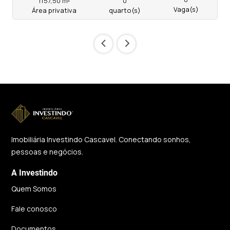
1157,50 m²
0
Vaga(s)
Área privativa
quarto(s)
‹
›
Imobiliária Investindo Cascavel. Conectando sonhos,
pessoas e negócios.
A Investindo
Quem Somos
Fale conosco
Documentos