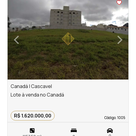
<
<
<
<
<
‹
›
Previous
Next
Canadá | Cascavel
R
Lote à venda no Canadá
L
R
R$ 1.620.000,00
Código. 1005
Código. 1005
0