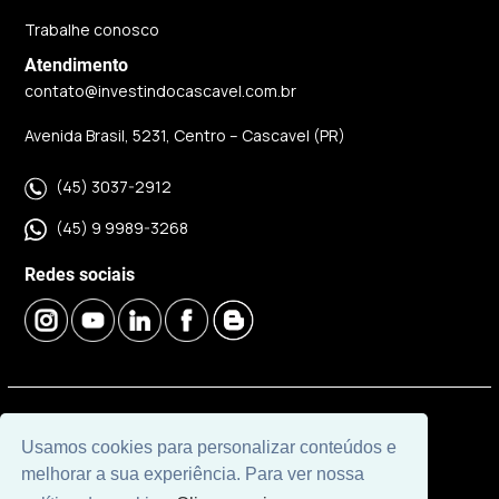
Trabalhe conosco
Atendimento
contato@investindocascavel.com.br
Avenida Brasil, 5231, Centro – Cascavel (PR)
(45) 3037-2912
(45) 9 9989-3268
Redes sociais
© 2026 | Imobiliária Investindo Cascavel | CRECI J06120 |
Usamos cookies para personalizar conteúdos e
Desenvolvido por
Universal Software.
melhorar a sua experiência. Para ver nossa