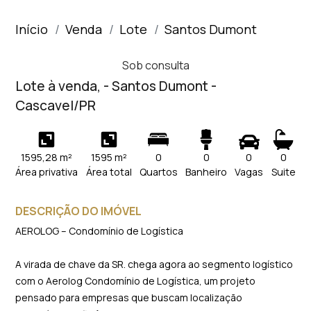
Início
Venda
Lote
Santos Dumont
Sob consulta
Lote à venda, - Santos Dumont -
Cascavel/PR
1595,28 m²
1595 m²
0
0
0
0
Área privativa
Área total
Quartos
Banheiro
Vagas
Suite
DESCRIÇÃO DO IMÓVEL
AEROLOG – Condomínio de Logística
A virada de chave da SR. chega agora ao segmento logístico
com o Aerolog Condomínio de Logística, um projeto
pensado para empresas que buscam localização