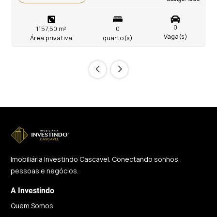
0
1157,50 m²
0
Vaga(s)
Área privativa
quarto(s)
‹
›
Imobiliária Investindo Cascavel. Conectando sonhos,
pessoas e negócios.
A Investindo
Quem Somos