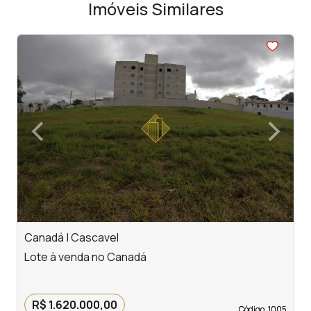
Imóveis Similares
<
<
<
<
<
‹
›
Previous
Next
Canadá | Cascavel
R
Lote à venda no Canadá
L
R
R$ 1.620.000,00
Código. 1005
Código. 1005