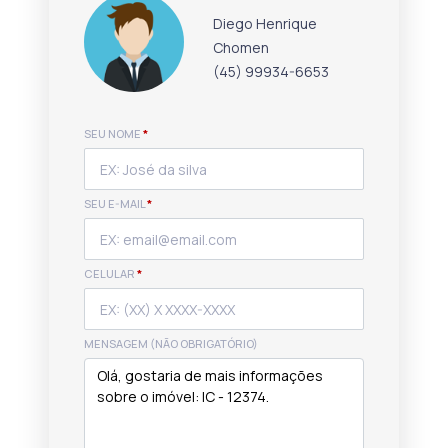
Diego Henrique
Chomen
(45) 99934-6653
SEU NOME
*
SEU E-MAIL
*
CELULAR
*
MENSAGEM (NÃO OBRIGATÓRIO)