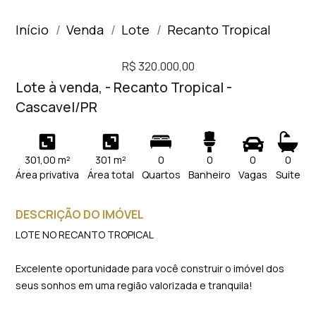
Início
Venda
Lote
Recanto Tropical
R$ 320.000,00
Lote à venda, - Recanto Tropical -
Cascavel/PR
301,00 m²
301 m²
0
0
0
0
Área privativa
Área total
Quartos
Banheiro
Vagas
Suite
DESCRIÇÃO DO IMÓVEL
LOTE NO RECANTO TROPICAL
Excelente oportunidade para você construir o imóvel dos
seus sonhos em uma região valorizada e tranquila!