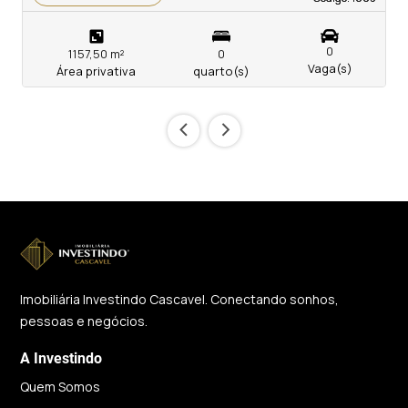
0
1157,50 m²
0
Vaga(s)
Área privativa
quarto(s)
‹
›
Imobiliária Investindo Cascavel. Conectando sonhos,
pessoas e negócios.
A Investindo
Quem Somos