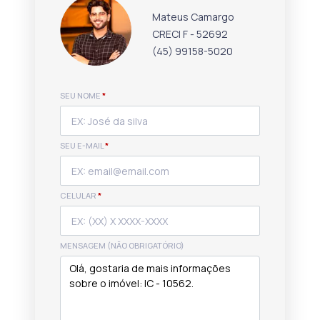
Mateus Camargo
CRECI F - 52692
(45) 99158-5020
SEU NOME
*
SEU E-MAIL
*
CELULAR
*
MENSAGEM (NÃO OBRIGATÓRIO)