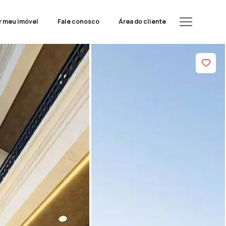
r meu imóvel
Fale conosco
Área do cliente