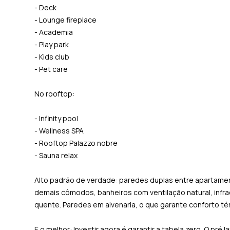
- Deck
- Lounge fireplace
- Academia
- Play park
- Kids club
- Pet care
No rooftop:
- Infinity pool
- Wellness SPA
- Rooftop Palazzo nobre
- Sauna relax
Alto padrão de verdade: paredes duplas entre apartament
demais cômodos, banheiros com ventilação natural, infrae
quente. Paredes em alvenaria, o que garante conforto té
E o melhor: Investir agora é garantir a tabela zero. O pr