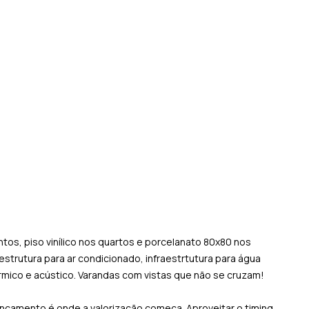
os, piso vinílico nos quartos e porcelanato 80x80 nos
strutura para ar condicionado, infraestrtutura para água
rmico e acústico. Varandas com vistas que não se cruzam!
é lançamento é onde a valorização começa. Aproveitar o timing