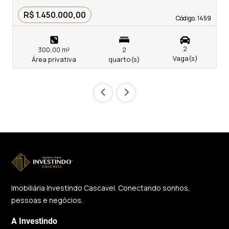
R$ 1.450.000,00
Código. 1459
Código. 1459
2
300,00 m²
2
Vaga(s)
Área privativa
quarto(s)
‹
›
Imobiliária Investindo Cascavel. Conectando sonhos,
pessoas e negócios.
A Investindo