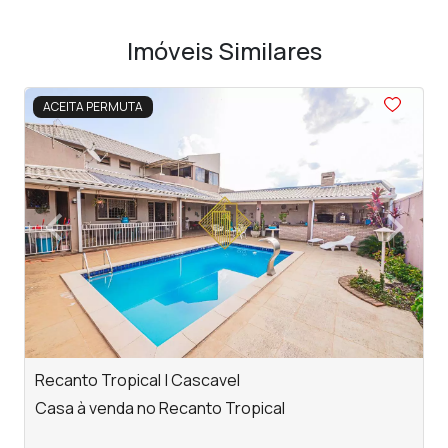
Imóveis Similares
<
<
<
<
<
ACEITA PERMUTA
‹
›
Previous
Next
Recanto Tropical | Cascavel
P
Casa à venda no Recanto Tropical
P