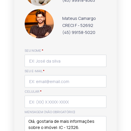
(45) 99918-8563
Mateus Camargo
CRECI F - 52692
(45) 99158-5020
SEU NOME
*
SEU E-MAIL
*
CELULAR
*
MENSAGEM (NÃO OBRIGATÓRIO)