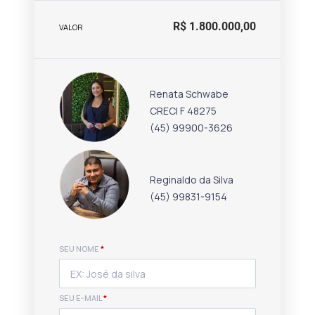
R$ 1.800.000,00
VALOR
Renata Schwabe
CRECI F 48275
(45) 99900-3626
Reginaldo da Silva
(45) 99831-9154
SEU NOME
*
SEU E-MAIL
*