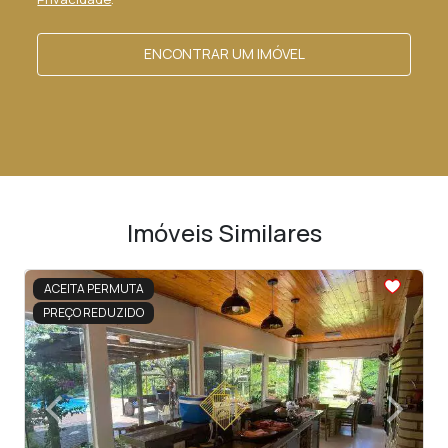
ENCONTRAR UM IMÓVEL
Imóveis Similares
<
<
<
<
<
ACEITA PERMUTA
PREÇO REDUZIDO
‹
›
Previous
Next