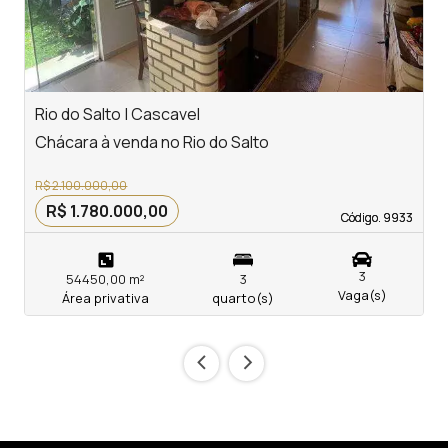
Rio do Salto | Cascavel
L
Chácara à venda no Rio do Salto
C
R$ 2.100.000,00
R$ 1.780.000,00
Código. 9933
Código. 9933
3
54450,00 m²
3
Vaga(s)
Área privativa
quarto(s)
‹
›