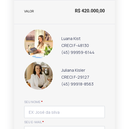
R$ 420.000,00
VALOR
Luana Kist
CRECI F-48130
(45) 99959-6144
Juliana Kisler
CRECI F-29127
(45) 99918-8563
SEU NOME
*
SEU E-MAIL
*