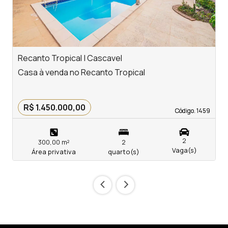
Recanto Tropical | Cascavel
P
Casa à venda no Recanto Tropical
P
R$ 1.450.000,00
Código. 1459
Código. 1459
2
300,00 m²
2
Vaga(s)
Área privativa
quarto(s)
‹
›