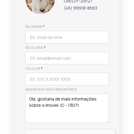
CRECI F-29127
(45) 99918-8563
SEU NOME
*
SEU E-MAIL
*
CELULAR
*
MENSAGEM (NÃO OBRIGATÓRIO)