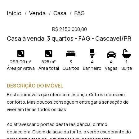
Início
Venda
Casa
FAG
R$ 2.150.000,00
Casa à venda, 3 quartos - FAG - Cascavel/PR
299,00 m²
525 m²
3
4
4
1
Área privativa
Área total
Quartos
Banheiro
Vagas
Suite
DESCRIÇÃO DO IMÓVEL
Existem imóveis que oferecem espaço. Outros oferecem
conforto. Mas poucos conseguem entregar a sensação de
viver em férias todos os dias.
Ao atravessar o portão desta residência, o ritmo
desacelera. O som da água da fonte, o verde exuberante do