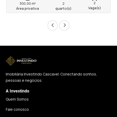
2
300,00 m²
2
Vaga(s)
Área privativa
quarto(s)
‹
›
Imobiliária Investindo Cascavel. Conectando sonhos,
pessoas e negócios.
A Investindo
Quem Somos
Fale conosco