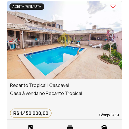
<
<
<
<
<
ACEITA PERMUTA
‹
›
Previous
Next
Recanto Tropical | Cascavel
P
Casa à venda no Recanto Tropical
P
R$ 1.450.000,00
Código. 1459
Código. 1459