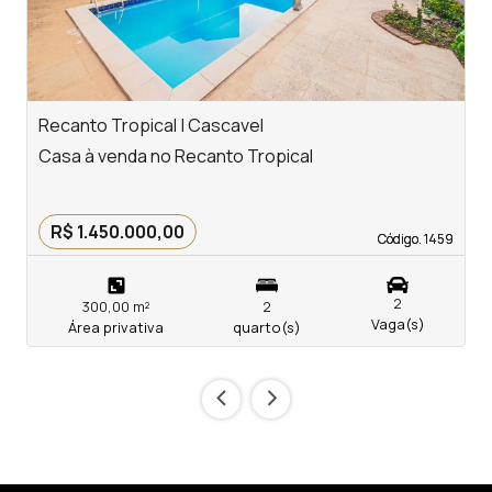
Recanto Tropical | Cascavel
P
Casa à venda no Recanto Tropical
P
R$ 1.450.000,00
Código. 1459
Código. 1459
2
300,00 m²
2
Vaga(s)
Área privativa
quarto(s)
‹
›