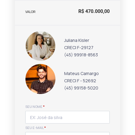
R$ 470.000,00
VALOR
Juliana Kisler
CRECI F-29127
(45) 99918-8563
Mateus Camargo
CRECI F - 52692
(45) 99158-5020
SEU NOME
*
SEU E-MAIL
*