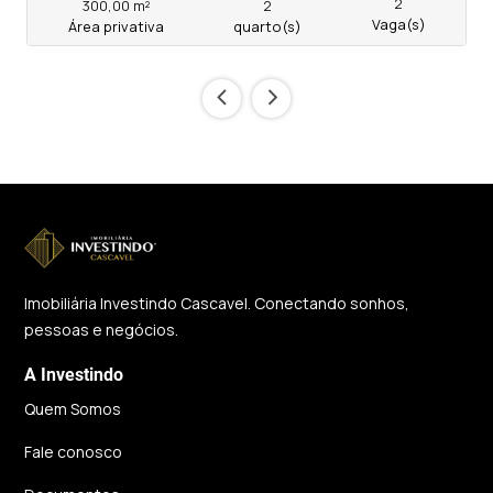
2
300,00 m²
2
Vaga(s)
Área privativa
quarto(s)
‹
›
Imobiliária Investindo Cascavel. Conectando sonhos,
pessoas e negócios.
A Investindo
Quem Somos
Fale conosco