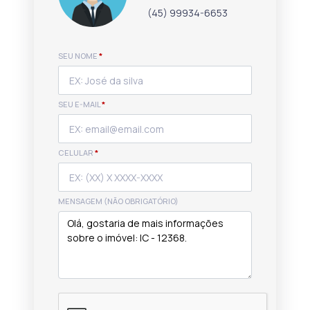
(45) 99934-6653
SEU NOME
*
SEU E-MAIL
*
CELULAR
*
MENSAGEM (NÃO OBRIGATÓRIO)