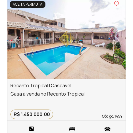
<
<
<
<
<
ACEITA PERMUTA
‹
›
Previous
Next
Recanto Tropical | Cascavel
P
Casa à venda no Recanto Tropical
P
R$ 1.450.000,00
Código. 1459
Código. 1459