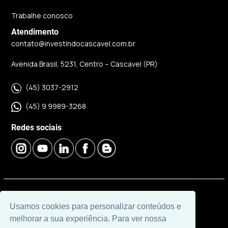
Trabalhe conosco
Atendimento
contato@investindocascavel.com.br
Avenida Brasil, 5231, Centro – Cascavel (PR)
(45) 3037-2912
(45) 9 9989-3268
Redes sociais
© 2026 | Imobiliária Investindo Cascavel | CRECI J06120 |
Usamos cookies para personalizar conteúdos e
Desenvolvido por
Universal Software.
melhorar a sua experiência. Para ver nossa