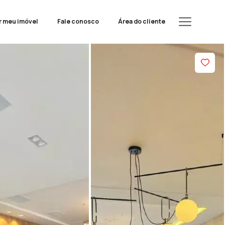
r meu imóvel
Fale conosco
Área do cliente