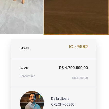
IC - 9582
IMÓVEL
R$ 4.700.000,00
VALOR
Condomínio
R$ 3.500,00
Dalla Libera
CRECI F-33830