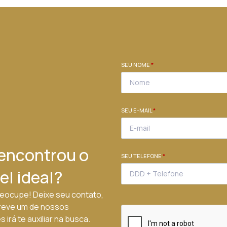
SEU NOME
*
SEU E-MAIL
*
encontrou o
SEU TELEFONE
*
el ideal?
eocupe! Deixe seu contato,
reve um de nossos
 irá te auxiliar na busca.