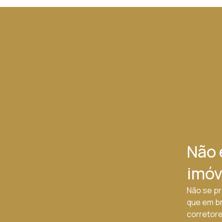
Não 
imóv
Não se pr
que em b
corretores