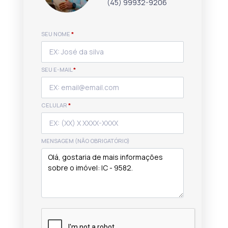
(45) 99932-9206
SEU NOME
*
SEU E-MAIL
*
CELULAR
*
MENSAGEM (NÃO OBRIGATÓRIO)