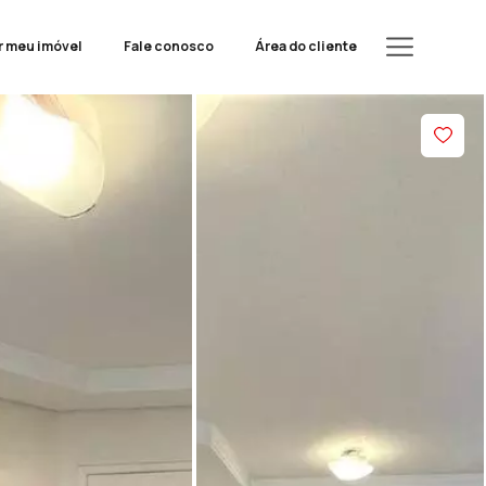
r meu imóvel
Fale conosco
Área do cliente