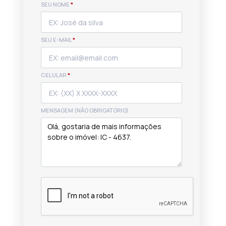
SEU NOME
*
SEU E-MAIL
*
CELULAR
*
MENSAGEM (NÃO OBRIGATÓRIO)