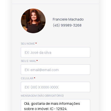
Franciele Machado
(45) 99989-3268
SEU NOME
*
SEU E-MAIL
*
CELULAR
*
MENSAGEM (NÃO OBRIGATÓRIO)