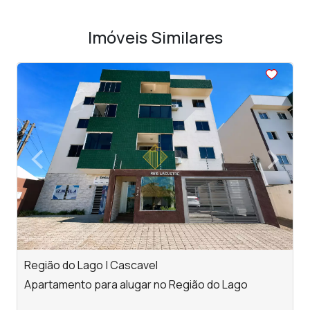
Imóveis Similares
<
<
<
<
<
‹
›
Previous
Next
Região do Lago | Cascavel
C
Apartamento para alugar no Região do Lago
A