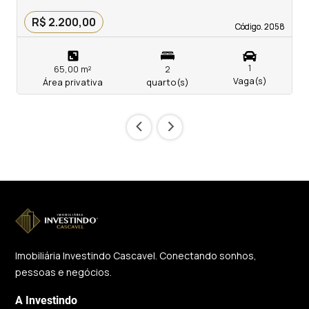
R$ 2.200,00
Código. 2058
Código. 2058
1
65,00 m²
2
Vaga(s)
Área privativa
quarto(s)
‹
›
Imobiliária Investindo Cascavel. Conectando sonhos,
pessoas e negócios.
A Investindo