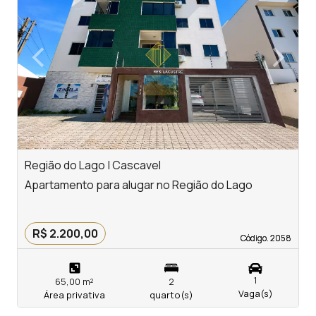
‹
›
Previous
Next
Região do Lago | Cascavel
C
Apartamento para alugar no Região do Lago
A
R$ 2.200,00
Código. 2058
Código. 2058
1
65,00 m²
2
Vaga(s)
Área privativa
quarto(s)