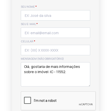
SEU NOME
*
SEU E-MAIL
*
CELULAR
*
MENSAGEM (NÃO OBRIGATÓRIO)