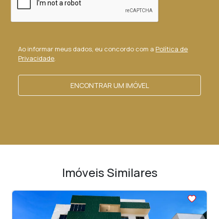
Ao informar meus dados, eu concordo com a
Política de
Privacidade
.
ENCONTRAR UM IMÓVEL
Imóveis Similares
<
<
<
<
<