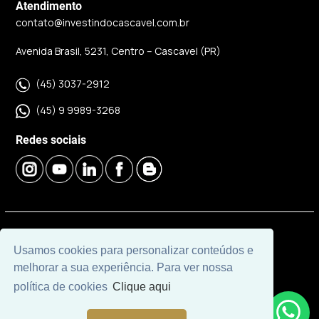
Atendimento
contato@investindocascavel.com.br
Avenida Brasil, 5231, Centro – Cascavel (PR)
(45) 3037-2912
(45) 9 9989-3268
Redes sociais
© 2026 | Imobiliária Investindo Cascavel | CRECI J06120 |
Usamos cookies para personalizar conteúdos e
Desenvolvido por
Universal Software.
melhorar a sua experiência. Para ver nossa
política de cookies
Clique aqui