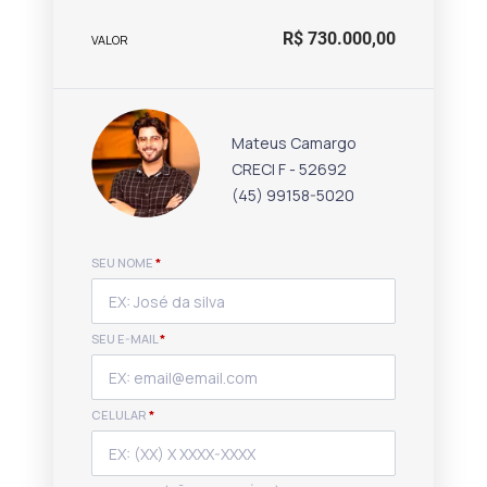
R$ 730.000,00
VALOR
Mateus Camargo
CRECI F - 52692
(45) 99158-5020
SEU NOME
*
SEU E-MAIL
*
CELULAR
*