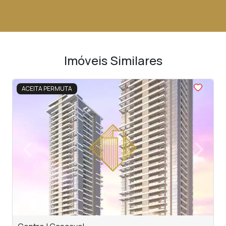
Imóveis Similares
<
<
<
<
<
ACEITA PERMUTA
‹
›
Previous
Next