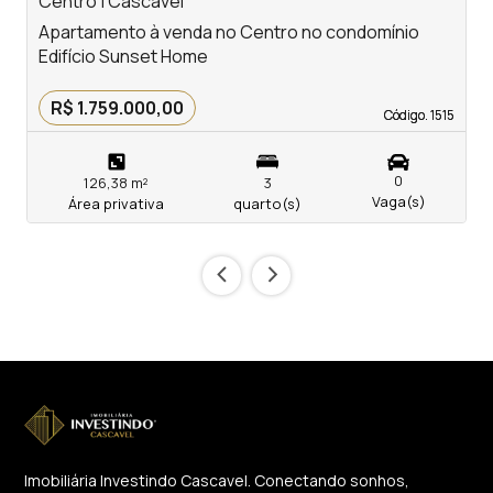
Centro | Cascavel
C
Apartamento à venda no Centro no condomínio
A
Edifício Sunset Home
E
R$ 1.759.000,00
Código. 1515
Código. 1515
0
126,38 m²
3
Vaga(s)
Área privativa
quarto(s)
‹
›
Imobiliária Investindo Cascavel. Conectando sonhos,