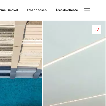
r meu imóvel
Fale conosco
Área do cliente