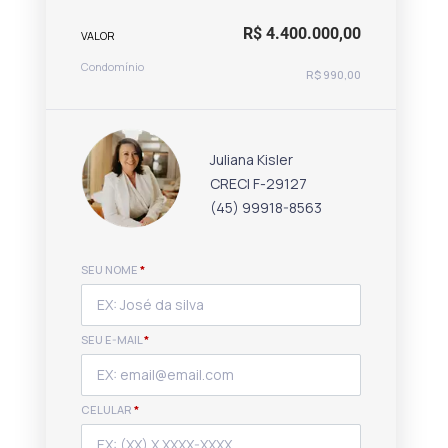
R$ 4.400.000,00
VALOR
Condomínio
R$ 990,00
Juliana Kisler
CRECI F-29127
(45) 99918-8563
SEU NOME
*
SEU E-MAIL
*
CELULAR
*