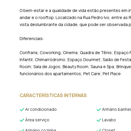
O bem-estar e a qualidade de vida estão presentes em in
andar e o rooftop. Localizado na Rua Pedro Ivo, entre 
vista deslumbrante da cidade, que pode ser observada p
Diferenciais:
Confraria; Coworking; Cinema; Quadra de Tênis; Espaço Fit
Infantil; Chimarródromo; Espaço Gourmet; Salão de Fest
Room; Sala de Jogos; Beauty Room; Sauna e Spa; Brinqued
funcionários dos apartamentos; Pet Care; Pet Place
CARACTERÍSTICAS INTERNAS
Ar condicionado
Armário banhei
Área serviço
Lavabo
Armário cozinha
Closet