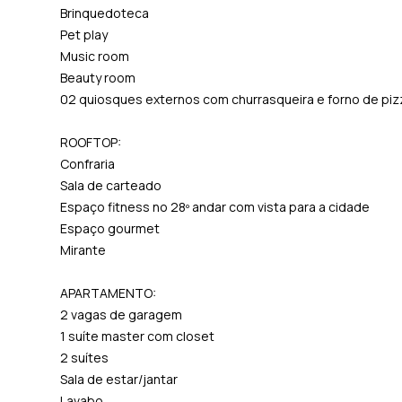
Brinquedoteca
Pet play
Music room
Beauty room
02 quiosques externos com churrasqueira e forno de piz
ROOFTOP:
Confraria
Sala de carteado
Espaço fitness no 28º andar com vista para a cidade
Espaço gourmet
Mirante
APARTAMENTO:
2 vagas de garagem
1 suíte master com closet
2 suítes
Sala de estar/jantar
Lavabo