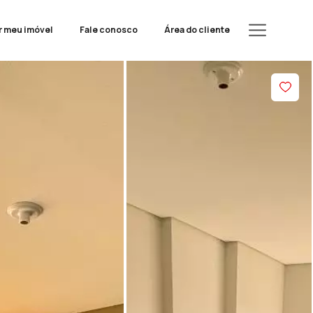
r meu imóvel
Fale conosco
Área do cliente