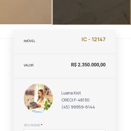
IC - 12147
IMÓVEL
R$ 2.350.000,00
VALOR
Luana Kist
CRECI F-48130
(45) 99959-6144
SEU NOME
*