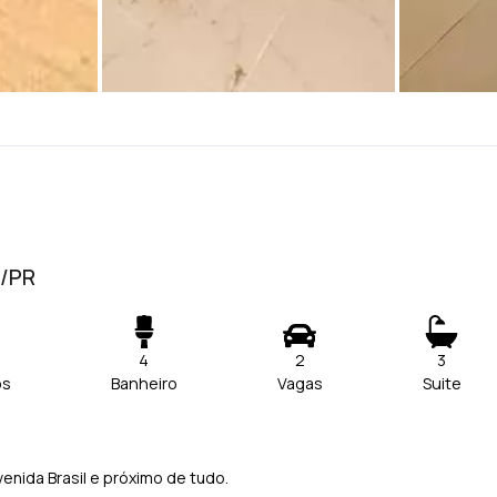
l/PR
4
2
3
os
Banheiro
Vagas
Suite
venida Brasil e próximo de tudo.