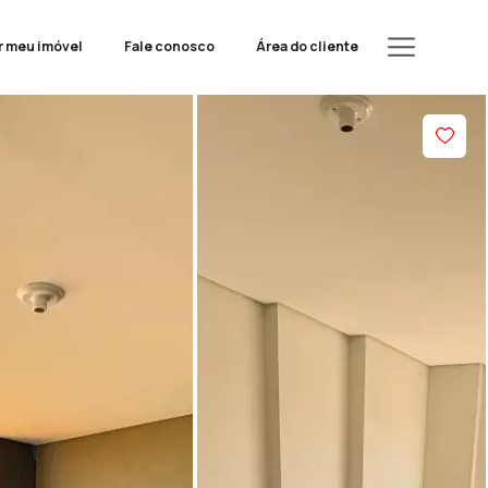
r meu imóvel
Fale conosco
Área do cliente