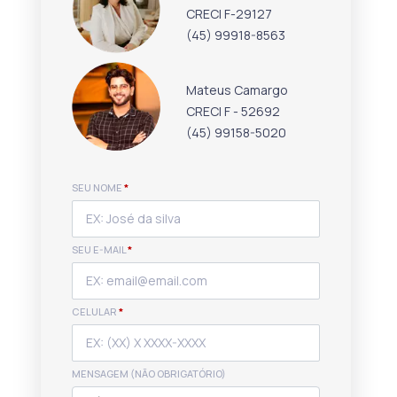
CRECI F-29127
(45) 99918-8563
Mateus Camargo
CRECI F - 52692
(45) 99158-5020
SEU NOME
*
SEU E-MAIL
*
CELULAR
*
MENSAGEM (NÃO OBRIGATÓRIO)