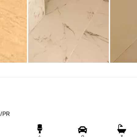
l/PR
4
0
3