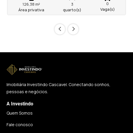
0
126,38 m²
3
Vaga(s)
Área privativa
quarto(s)
‹
›
Imobiliária Investindo Cascavel. Conectando sonhos,
pessoas e negócios.
A Investindo
Quem Somos
Fale conosco