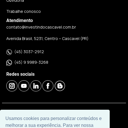
Ouvidoria
Trabalhe conosco
Atendimento
contato@investindocascavel.com.br
Avenida Brasil, 5231, Centro – Cascavel (PR)
(45) 3037-2912
(45) 9 9989-3268
Redes sociais
© 2026 | Imobiliária Investindo Cascavel | CRECI J06120 |
Usamos cookies para personalizar conteúdos e
Desenvolvido por
Universal Software.
melhorar a sua experiência. Para ver nossa