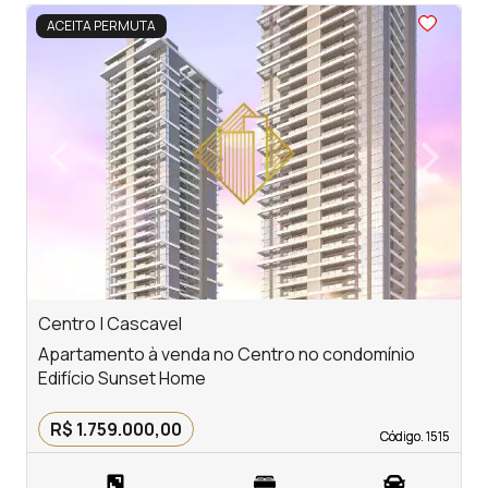
<
<
<
<
<
ACEITA PERMUTA
‹
›
Previous
Next
Centro | Cascavel
C
Apartamento à venda no Centro no condomínio
A
Edifício Sunset Home
E
R$ 1.759.000,00
Código. 1515
Código. 1515