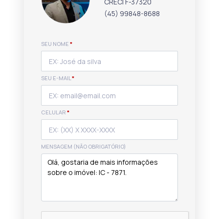
CRECI F-37320
(45) 99848-8688
SEU NOME
*
SEU E-MAIL
*
CELULAR
*
MENSAGEM (NÃO OBRIGATÓRIO)