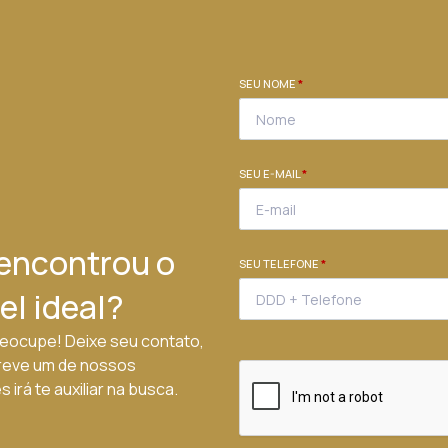
SEU NOME
*
SEU E-MAIL
*
encontrou o
SEU TELEFONE
*
el ideal?
eocupe! Deixe seu contato,
reve um de nossos
 irá te auxiliar na busca.