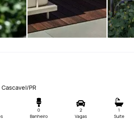
- Cascavel/PR
0
2
1
os
Banheiro
Vagas
Suite