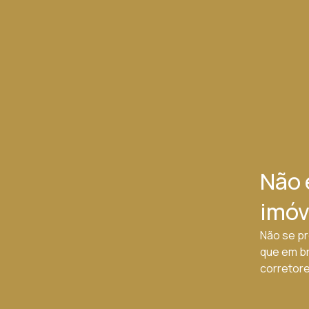
Não 
imóv
Não se pr
que em b
corretores