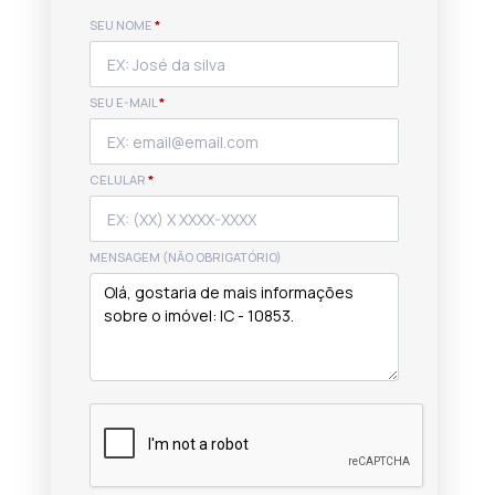
SEU NOME
*
SEU E-MAIL
*
CELULAR
*
MENSAGEM (NÃO OBRIGATÓRIO)