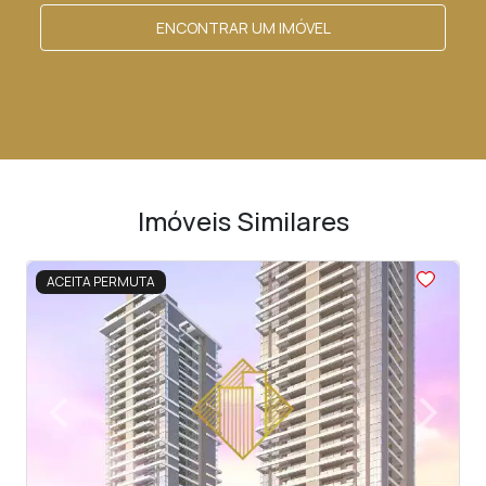
ENCONTRAR UM IMÓVEL
Imóveis Similares
<
<
<
<
<
ACEITA PERMUTA
‹
›
Previous
Next