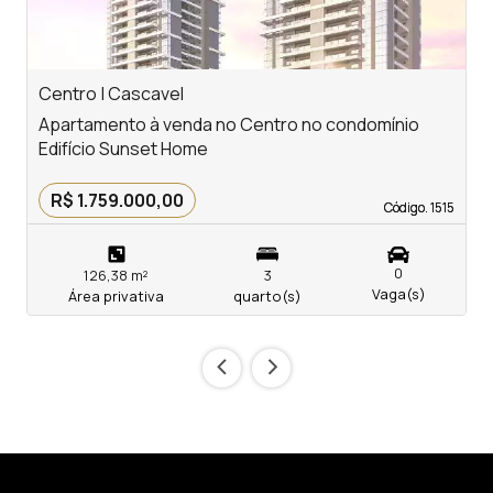
Centro | Cascavel
C
Apartamento à venda no Centro no condomínio
A
Edifício Sunset Home
E
R$ 1.759.000,00
Código. 1515
Código. 1515
0
126,38 m²
3
Vaga(s)
Área privativa
quarto(s)
‹
›