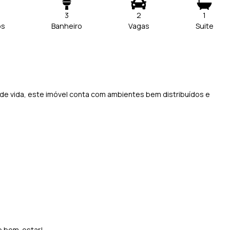
3
2
1
os
Banheiro
Vagas
Suite
 de vida, este imóvel conta com ambientes bem distribuídos e
e bem-estar!