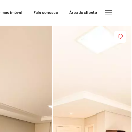
r meu imóvel
Fale conosco
Área do cliente