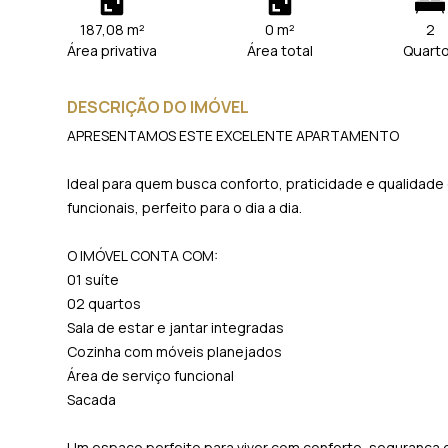
187,08 m²
0 m²
2
Área privativa
Área total
Quart
DESCRIÇÃO DO IMÓVEL
APRESENTAMOS ESTE EXCELENTE APARTAMENTO
Ideal para quem busca conforto, praticidade e qualidade
funcionais, perfeito para o dia a dia.
O IMÓVEL CONTA COM:
01 suíte
02 quartos
Sala de estar e jantar integradas
Cozinha com móveis planejados
Área de serviço funcional
Sacada
Um espaço perfeito para viver com conforto, segurança 