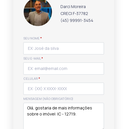
Darci Moreira
CRECI F-37782
(45) 99991-3454
SEU NOME
*
SEU E-MAIL
*
CELULAR
*
MENSAGEM (NÃO OBRIGATÓRIO)