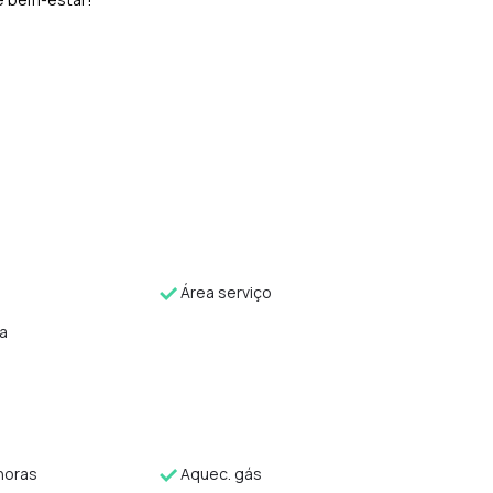
Área serviço
a
horas
Aquec. gás