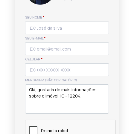
SEU NOME
*
SEU E-MAIL
*
CELULAR
*
MENSAGEM (NÃO OBRIGATÓRIO)