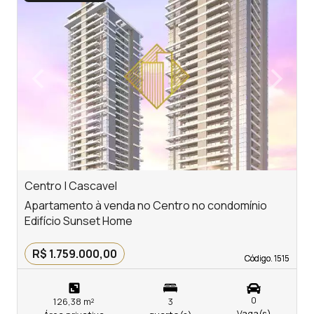
‹
›
Previous
Next
Centro | Cascavel
C
Apartamento à venda no Centro no condomínio
A
Edifício Sunset Home
E
R$ 1.759.000,00
Código. 1515
Código. 1515
0
126,38 m²
3
Vaga(s)