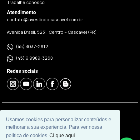
Trabalhe conosco
Atendimento
contato@investindocascavel.com.br
Avenida Brasil, 5231, Centro – Cascavel (PR)
(45) 3037-2912
(45) 9 9989-3268
Redes sociais
© 2026 | Imobiliária Investindo Cascavel | CRECI J06120 |
Usamos cookies para personalizar conteúdos e
Desenvolvido por
Universal Software.
melhorar a sua experiência. Para ver nossa
política de cookies
Clique aqui