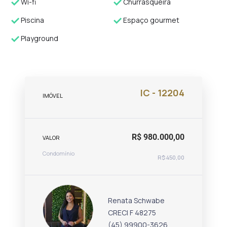
Wi-fi
Churrasqueira
Piscina
Espaço gourmet
Playground
IC - 12204
IMÓVEL
R$ 980.000,00
VALOR
Condomínio
R$ 450,00
Renata Schwabe
CRECI F 48275
(45) 99900-3626