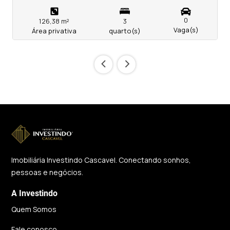
0
126,38 m²
3
Vaga(s)
Área privativa
quarto(s)
‹
›
Imobiliária Investindo Cascavel. Conectando sonhos,
pessoas e negócios.
A Investindo
Quem Somos
Fale conosco