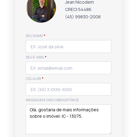
Jean Nicodem
CRECI 54486
(45) 99830-2008
SEU NOME
*
SEU E-MAIL
*
CELULAR
*
MENSAGEM (NÃO OBRIGATÓRIO)