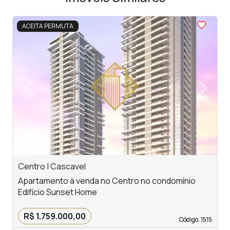
<
<
<
<
<
ACEITA PERMUTA
‹
›
Previous
Next
Centro | Cascavel
C
Apartamento à venda no Centro no condomínio
A
Edifício Sunset Home
E
R$ 1.759.000,00
Código. 1515
Código. 1515