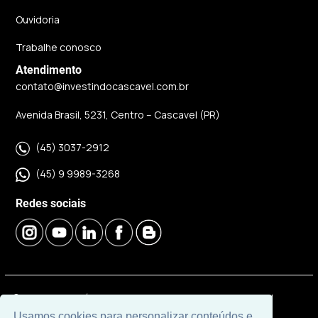
Ouvidoria
Trabalhe conosco
Atendimento
contato@investindocascavel.com.br
Avenida Brasil, 5231, Centro – Cascavel (PR)
(45) 3037-2912
(45) 9 9989-3268
Redes sociais
© 2026 | Imobiliária Investindo Cascavel | CRECI J06120 |
Desenvolvido por
Universal Software.
Usamos cookies para personalizar conteúdos e