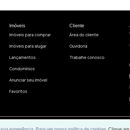
Imóveis
Cliente
Imóveis para comprar
Área do cliente
Imóveis para alugar
Ouvidoria
Lançamentos
Trabalhe conosco
Condomínios
Anunciar seu imóvel
Favoritos
Desenvolvido por
Universal Software.
sua experiência. Para ver nossa política de cookies
Clique aqu