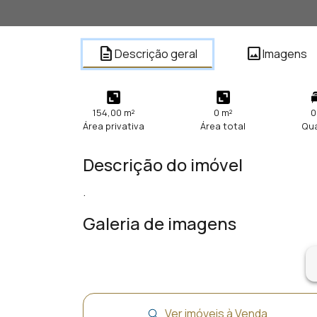
description
image
Descrição geral
Imagens
154,00 m²
0 m²
0
Área privativa
Área total
Qu
Descrição do imóvel
.
Galeria de imagens
ar
Ver imóveis à Venda