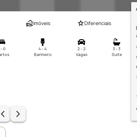
real_estate_agent
star
Imóveis
Diferenciais
 - 0
4 - 4
2 - 2
3 - 3
artos
Banheiro
Vagas
Suite
row_back_ios_new
arrow_forward_ios