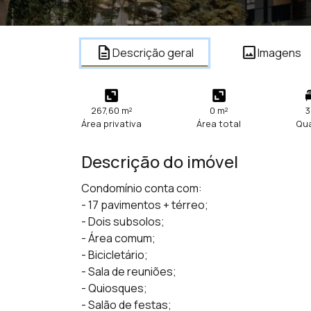
description
image
Descrição geral
Imagens
267,60 m²
0 m²
3
Área privativa
Área total
Qu
Descrição do imóvel
Condomínio conta com:
- 17 pavimentos + térreo;
- Dois subsolos;
- Área comum;
- Bicicletário;
- Sala de reuniões;
- Quiosques;
- Salão de festas;