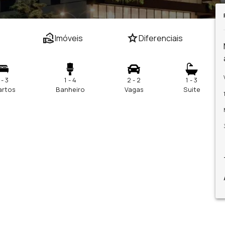
real_estate_agent
star
Imóveis
Diferenciais
 - 3
1 - 4
2 - 2
1 - 3
artos
Banheiro
Vagas
Suite