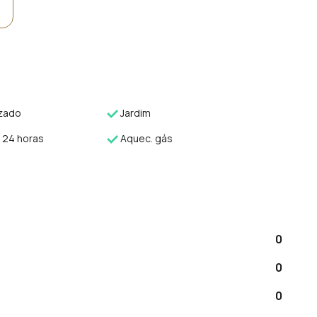
izado
Jardim
 24 horas
Aquec. gás
0
0
0