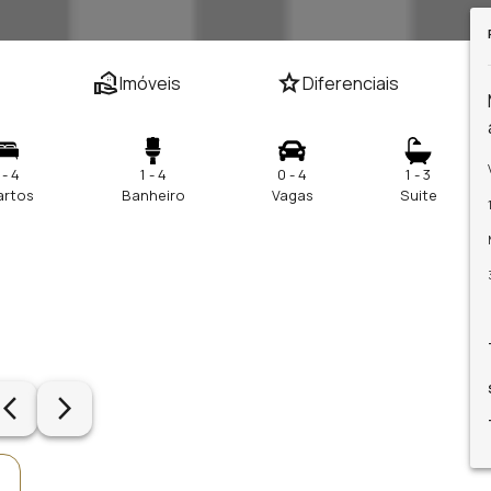
real_estate_agent
star
Imóveis
Diferenciais
 - 4
1 - 4
0 - 4
1 - 3
artos
Banheiro
Vagas
Suite
row_back_ios_new
arrow_forward_ios