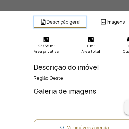
description
image
Descrição geral
Imagens
237,35 m²
0 m²
0
Área privativa
Área total
Qu
Descrição do imóvel
Região Oeste
Galeria de imagens
ar
Ver imóveis à Venda