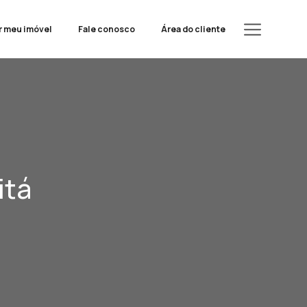
r meu imóvel
Fale conosco
Área do cliente
itá