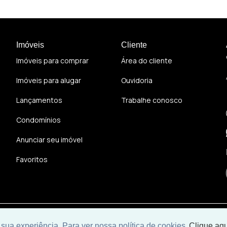
Imóveis
Cliente
Imóveis para comprar
Área do cliente
Imóveis para alugar
Ouvidoria
Lançamentos
Trabalhe conosco
Condomínios
Anunciar seu imóvel
Favoritos
Desenvolvido por
Universal Software.
sua experiência. Para ver nossa política de cookies
Clique aqu