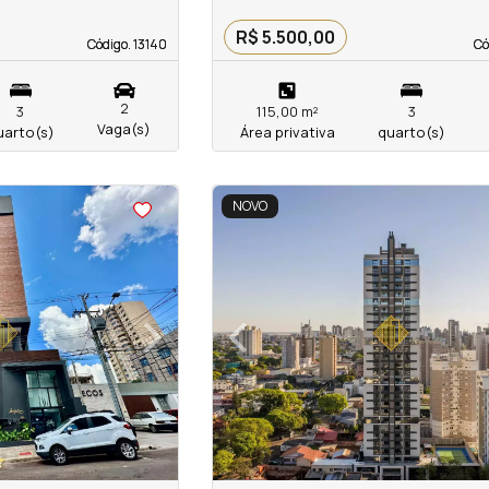
R$ 5.500,00
Código. 13140
Código. 13140
Có
Có
2
3
115,00 m²
3
Vaga(s)
uarto(s)
Área privativa
quarto(s)
<
<
<
<
NOVO
›
‹
Next
Previous