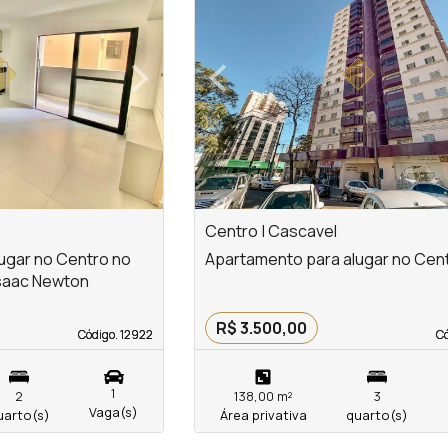
›
‹
Next
Previous
Centro | Cascavel
ugar no Centro no
Apartamento para alugar no Cen
Isaac Newton
R$ 3.500,00
Código. 12922
Código. 12922
Có
Có
1
2
138,00 m²
3
Vaga(s)
uarto(s)
Área privativa
quarto(s)