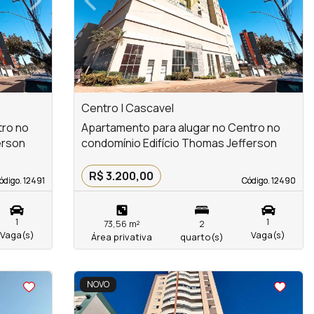
Next
Previous
Next
Centro | Cascavel
tro no
Apartamento para alugar no Centro no
erson
condomínio Edifício Thomas Jefferson
R$ 3.200,00
ódigo. 12491
ódigo. 12491
Código. 12490
Código. 12490
1
1
73,56 m²
2
Vaga(s)
Vaga(s)
Área privativa
quarto(s)
<
<
<
<
NOVO