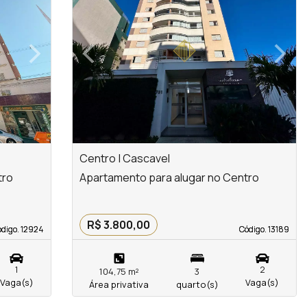
›
‹
›
Next
Previous
Next
Centro | Cascavel
tro
Apartamento para alugar no Centro
R$ 3.800,00
digo. 12924
digo. 12924
Código. 13189
Código. 13189
1
2
104,75 m²
3
Vaga(s)
Vaga(s)
Área privativa
quarto(s)