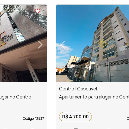
<
<
<
<
›
‹
Next
Previous
Centro | Cascavel
ugar no Centro
Apartamento para alugar no Cen
R$ 4.700,00
Código. 12537
Código. 12537
C
C