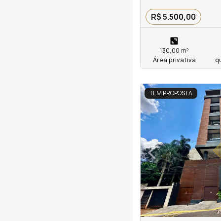
R$ 5.500,00
130,00 m²
Área privativa
q
<
<
<
<
TEM PROPOSTA
‹
Previous