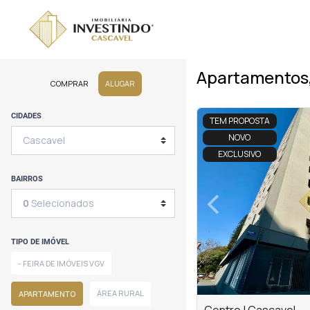
Apartamentos,
COMPRAR
ALUGAR
<
<
<
<
CIDADES
TEM PROPOSTA
NOVO
EXCLUSIVO
‹
BAIRROS
0
Selecionados
Previous
TIPO DE IMÓVEL
- FEIRA DE IMÓVEIS VGV
ÁREA RURAL
APARTAMENTO