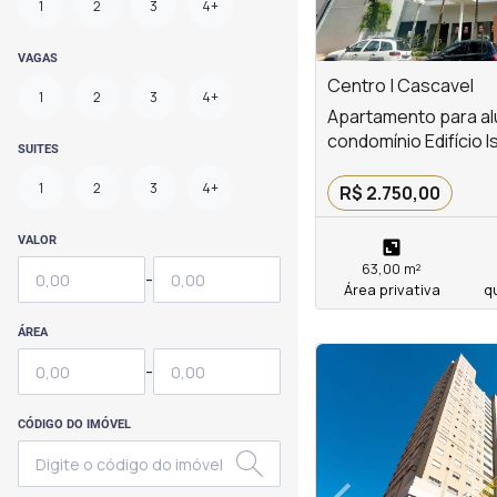
1
2
3
4+
VAGAS
Centro | Cascavel
1
2
3
4+
Apartamento para al
condomínio Edifício 
SUITES
1
2
3
4+
R$ 2.750,00
VALOR
63,00 m²
-
Área privativa
q
ÁREA
<
<
<
<
-
CÓDIGO DO IMÓVEL
‹