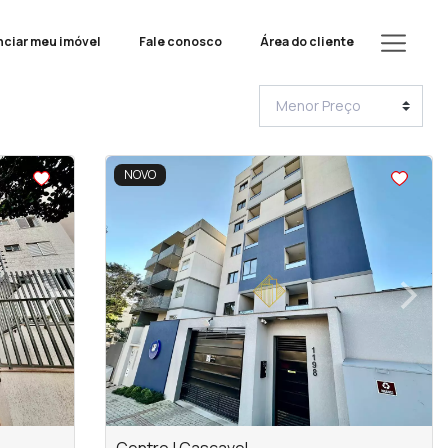
ciar meu imóvel
Fale conosco
Área do cliente
<
<
<
<
NOVO
›
‹
›
Next
Previous
Next