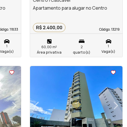
Centro | Cascavel
tro
Apartamento para alugar no Centro
R$ 2.400,00
ódigo. 11833
ódigo. 11833
Código. 13219
Código. 13219
1
1
60,00 m²
2
Vaga(s)
Vaga(s)
Área privativa
quarto(s)
<
<
<
<
›
‹
›
Next
Previous
Next