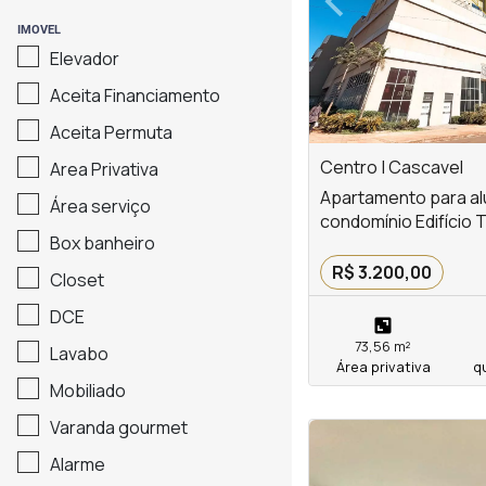
Previous
IMOVEL
Elevador
Aceita Financiamento
Aceita Permuta
Centro | Cascavel
Area Privativa
Apartamento para al
Área serviço
condomínio Edifício
Box banheiro
R$ 3.200,00
Closet
DCE
73,56 m²
Lavabo
Área privativa
q
Mobiliado
Varanda gourmet
<
<
<
<
Alarme