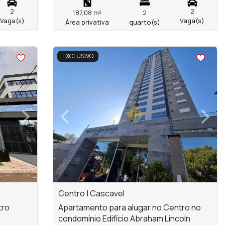
2
2
187,08 m²
2
Vaga(s)
Vaga(s)
Área privativa
quarto(s)
<
<
<
<
EXCLUSIVO
›
‹
›
Next
Previous
Next
Centro | Cascavel
tro
Apartamento para alugar no Centro no
condomínio Edifício Abraham Lincoln