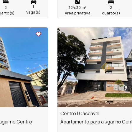
1
2
124,30 m²
2
Vaga(s)
uarto(s)
Área privativa
quarto(s)
<
<
<
<
›
‹
Next
Previous
Centro | Cascavel
ugar no Centro
Apartamento para alugar no Cen