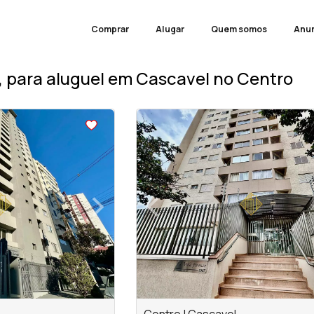
Comprar
Alugar
Quem somos
Anun
 para aluguel em Cascavel no Centro
<
<
<
<
›
‹
Next
Previous