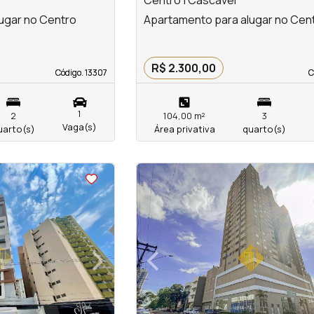
Centro | Cascavel
ugar no Centro
Apartamento para alugar no Cen
R$ 2.300,00
Código. 13307
Código. 13307
C
C
1
2
104,00 m²
3
Vaga(s)
uarto(s)
Área privativa
quarto(s)
<
<
<
<
›
‹
Next
Previous