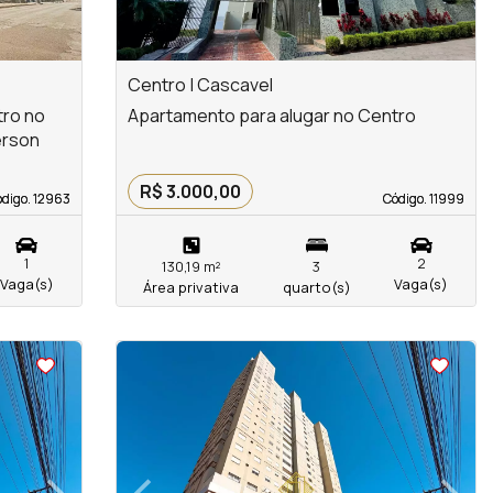
Centro | Cascavel
tro no
Apartamento para alugar no Centro
erson
R$ 3.000,00
digo. 12963
digo. 12963
Código. 11999
Código. 11999
1
2
130,19 m²
3
Vaga(s)
Vaga(s)
Área privativa
quarto(s)
<
<
<
<
›
‹
›