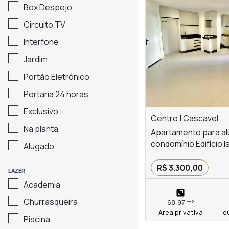
Box Despejo
‹
Circuito TV
Interfone
Previous
Jardim
Portão Eletrônico
Portaria 24 horas
Exclusivo
Centro | Cascavel
Na planta
Apartamento para al
condomínio Edifício 
Alugado
R$ 3.300,00
LAZER
Academia
Churrasqueira
68,97 m²
Área privativa
q
Piscina