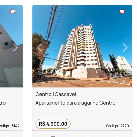
<
<
<
<
›
‹
›
Next
Previous
Next
Centro | Cascavel
tro
Apartamento para alugar no Centro
R$ 4.900,00
ódigo. 13142
ódigo. 13142
Código. 12720
Código. 12720