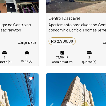
Centro | Cascavel
ugar no Centro no
Apartamento para alugar no Cen
Isaac Newton
condomínio Edifício Thomas Jeff
R$ 2.900,00
Código. 12898
Código. 12898
Có
Có
1
2
73,56 m²
2
Vaga(s)
uarto(s)
Área privativa
quarto(s)
<
<
<
<
›
‹