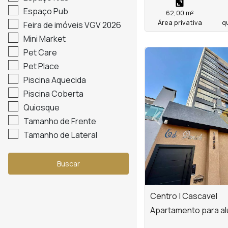
Espaço Pub
62,00 m²
Área privativa
q
Feira de imóveis VGV 2026
Mini Market
Pet Care
<
<
<
<
Pet Place
Piscina Aquecida
Piscina Coberta
‹
Quiosque
Tamanho de Frente
Previous
Tamanho de Lateral
Buscar
Centro | Cascavel
Apartamento para al