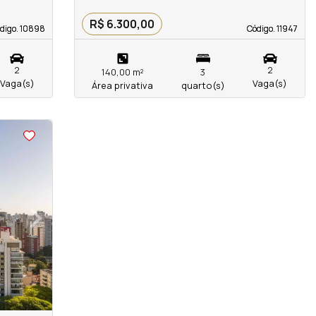
R$ 6.300,00
digo. 10898
digo. 10898
Código. 11947
Código. 11947
2
2
140,00 m²
3
Vaga(s)
Vaga(s)
Área privativa
quarto(s)
›
Next