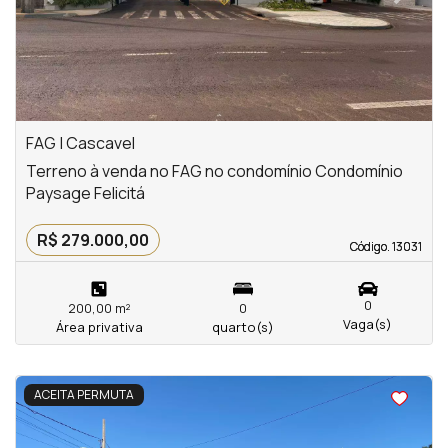
FAG | Cascavel
Terreno à venda no FAG no condomínio Condomínio
Paysage Felicitá
R$ 279.000,00
Código. 13031
Código. 13031
0
200,00 m²
0
Vaga(s)
Área privativa
quarto(s)
<
ACEITA PERMUTA