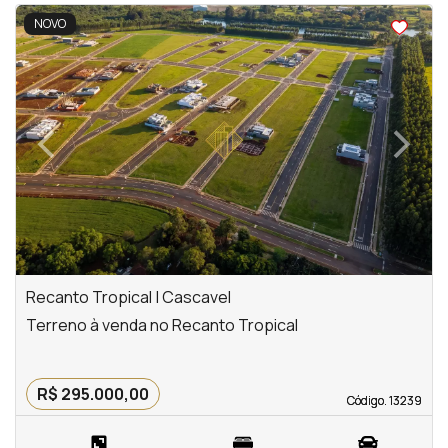
<
NOVO
‹
›
Previous
Next
Recanto Tropical | Cascavel
Terreno à venda no Recanto Tropical
R$ 295.000,00
Código. 13239
Código. 13239