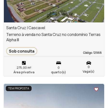
Santa Cruz | Cascavel
Terreno à venda no Santa Cruz no condomínio Terras
Alpha III
Sob consulta
Código. 12968
Código. 12968
0
275,00 m²
0
Vaga(s)
Área privativa
quarto(s)
<
<
<
<
TEM PROPOSTA