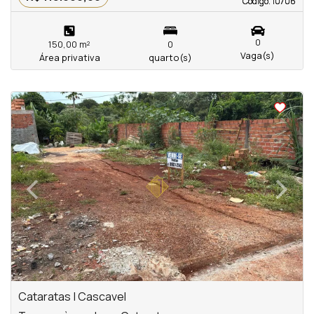
Código. 10706
Código. 10706
0
150,00 m²
0
Vaga(s)
Área privativa
quarto(s)
‹
›
Previous
Next
Cataratas | Cascavel