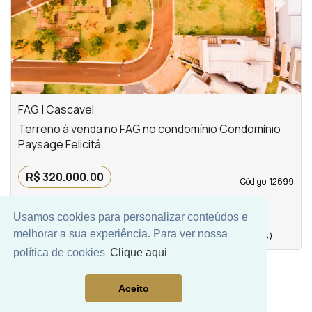
‹
›
Previous
Next
FAG | Cascavel
Terreno à venda no FAG no condomínio Condomínio
Paysage Felicitá
R$ 320.000,00
Código. 12699
Código. 12699
Usamos cookies para personalizar conteúdos e
0
200,00 m²
0
melhorar a sua experiência. Para ver nossa
Vaga(s)
Área privativa
quarto(s)
política de cookies
Clique aqui
Aceito
Mais Filtros