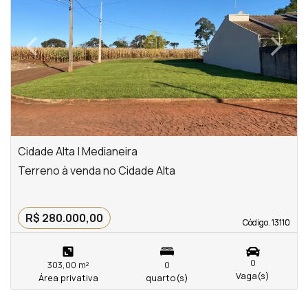
‹
›
Previous
Next
Cidade Alta | Medianeira
Terreno à venda no Cidade Alta
R$ 280.000,00
Código. 13110
Código. 13110
0
303,00 m²
0
Vaga(s)
Área privativa
quarto(s)