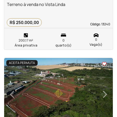
Terreno à venda no Vista Linda
R$ 250.000,00
Código. 13240
Código. 13240
0
200,17 m²
0
Vaga(s)
Área privativa
quarto(s)
<
<
<
<
ACEITA PERMUTA
‹
›
Previous
Next