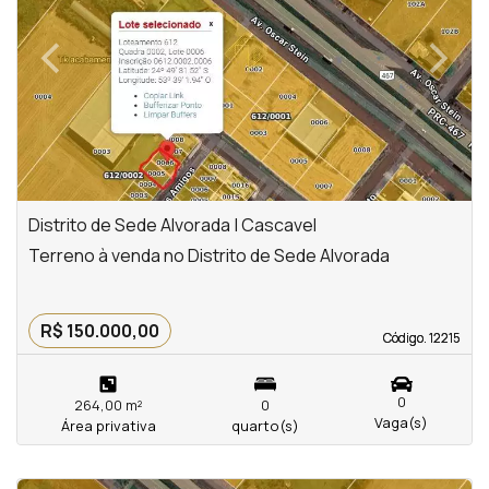
‹
›
Previous
Next
Distrito de Sede Alvorada | Cascavel
Terreno à venda no Distrito de Sede Alvorada
R$ 150.000,00
Código. 12215
Código. 12215
0
264,00 m²
0
Vaga(s)
Área privativa
quarto(s)