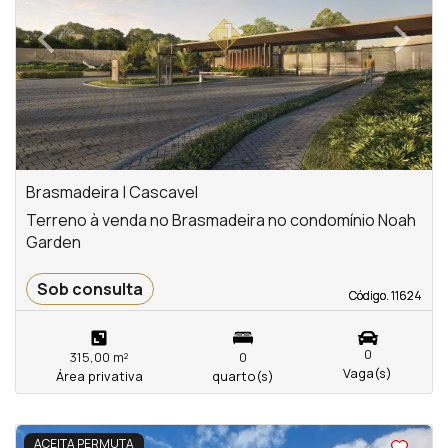
‹
›
Previous
Next
Brasmadeira | Cascavel
Terreno à venda no Brasmadeira no condomínio Noah
Garden
Sob consulta
Código. 11624
Código. 11624
0
315,00 m²
0
Vaga(s)
Área privativa
quarto(s)
<
<
<
<
ACEITA PERMUTA