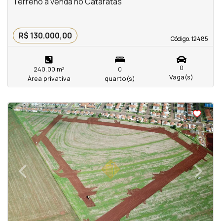
Terreno à venda no Cataratas
R$ 130.000,00
Código. 12485
Código. 12485
0
240,00 m²
0
Vaga(s)
Área privativa
quarto(s)
<
<
<
<
‹
›
Previous
Next