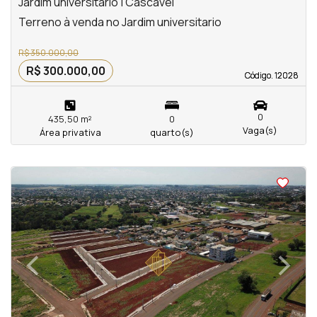
Jardim universitario | Cascavel
Terreno à venda no Jardim universitario
R$ 350.000,00
R$ 300.000,00
Código. 12028
Código. 12028
0
435,50 m²
0
Vaga(s)
Área privativa
quarto(s)
<
<
<
<
‹
›
Previous
Next