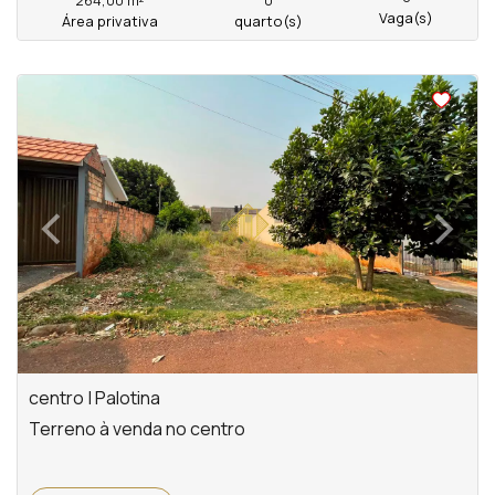
264,00 m²
0
Vaga(s)
Área privativa
quarto(s)
<
<
<
<
‹
›
Previous
Next
centro | Palotina
Terreno à venda no centro