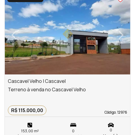
‹
›
Previous
Next
Cascavel Velho | Cascavel
Terreno à venda no Cascavel Velho
R$ 115.000,00
Código. 12976
Código. 12976
0
153,00 m²
0