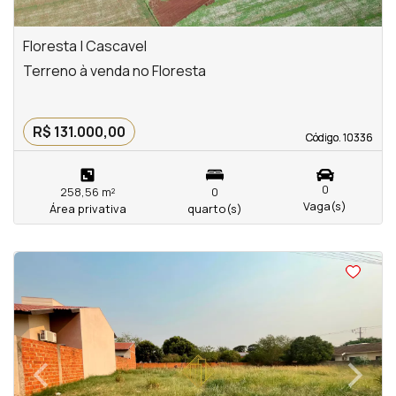
Floresta | Cascavel
Terreno à venda no Floresta
R$ 131.000,00
Código. 10336
Código. 10336
0
258,56 m²
0
Vaga(s)
Área privativa
quarto(s)
<
‹
›
Previous
Next