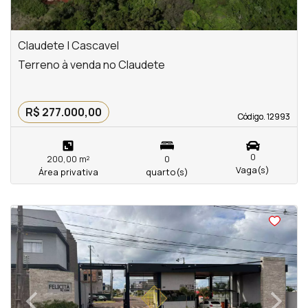
Claudete | Cascavel
Terreno à venda no Claudete
R$ 277.000,00
Código. 12993
Código. 12993
0
200,00 m²
0
Vaga(s)
Área privativa
quarto(s)
<
‹
›
Previous
Next