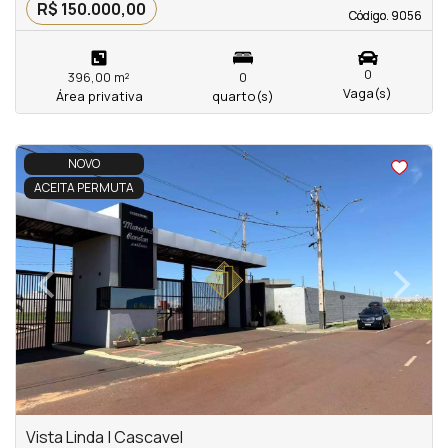
R$ 150.000,00
Código. 9056
Código. 9056
0
396,00 m²
0
Vaga(s)
Área privativa
quarto(s)
NOVO
ACEITA PERMUTA
‹
›
Previous
Next
Vista Linda | Cascavel