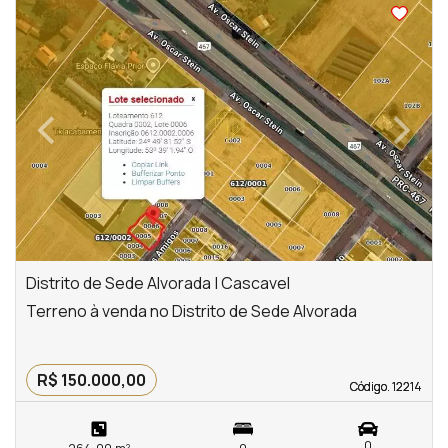
‹
›
Previous
Next
Distrito de Sede Alvorada | Cascavel
Terreno à venda no Distrito de Sede Alvorada
R$ 150.000,00
Código. 12214
Código. 12214
0