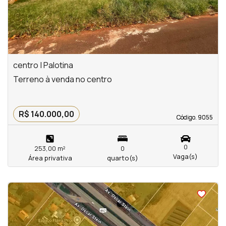
centro | Palotina
Terreno à venda no centro
R$ 140.000,00
Código. 9055
Código. 9055
0
253,00 m²
0
Vaga(s)
Área privativa
quarto(s)