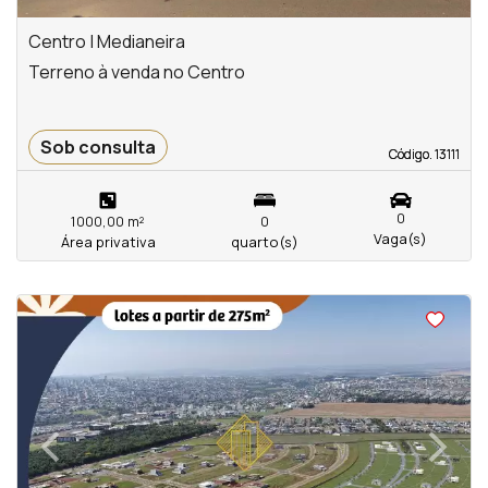
Centro | Medianeira
Terreno à venda no Centro
Sob consulta
Código. 13111
Código. 13111
0
1000,00 m²
0
Vaga(s)
Área privativa
quarto(s)
<
<
<
<
‹
›
Previous
Next