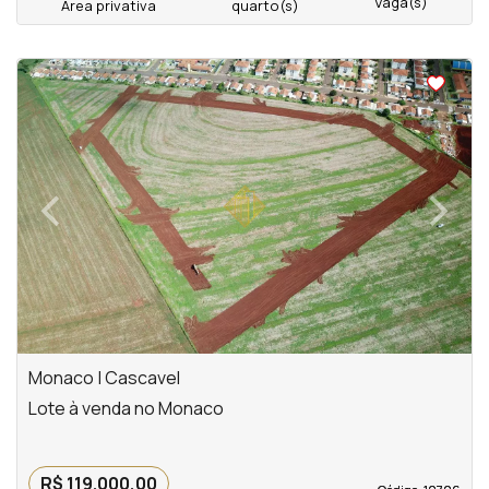
Vaga(s)
Área privativa
quarto(s)
<
<
<
<
‹
›
Previous
Next
Monaco | Cascavel
Lote à venda no Monaco
R$ 119.000,00