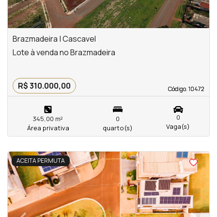
Brazmadeira | Cascavel
Lote à venda no Brazmadeira
R$ 310.000,00
Código. 10472
Código. 10472
0
345,00 m²
0
Vaga(s)
Área privativa
quarto(s)
<
<
<
<
ACEITA PERMUTA