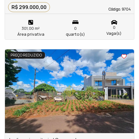
R$ 299.000,00
Código. 9704
Código. 9704
0
301,00 m²
0
Vaga(s)
Área privativa
quarto(s)
<
PREÇO REDUZIDO
‹
›
Previous
Next